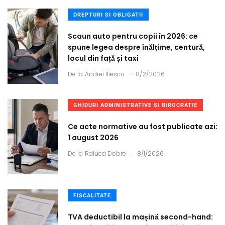
DREPTURI SI OBLIGATII
Scaun auto pentru copii în 2026: ce
spune legea despre înălțime, centură,
locul din față și taxi
.
De la
Andrei Iliescu
8/2/2026
GHIDURI ADMINISTRATIVE SI BIROCRATIE
Ce acte normative au fost publicate azi:
1 august 2026
.
De la
Raluca Dobre
8/1/2026
FISCALITATE
TVA deductibil la mașină second-hand: