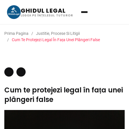
GHIDUL LEGAL
LEGEA PE ÎNȚELESUL TUTUROR
Prima Pagina
Justitie, Procese Si Litigii
Cum Te Protejezi Legal În Fața Unei Plângeri False
Cum te protejezi legal în fața unei
plângeri false