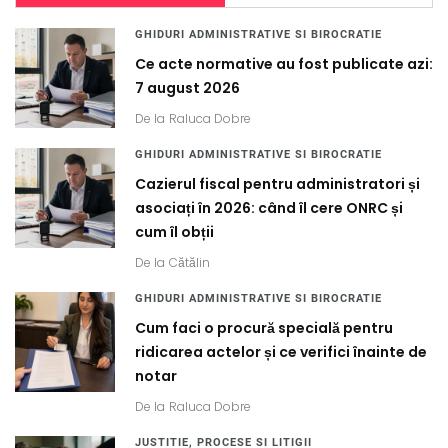
GHIDURI ADMINISTRATIVE SI BIROCRATIE
Ce acte normative au fost publicate azi:
7 august 2026
De la
Raluca Dobre
GHIDURI ADMINISTRATIVE SI BIROCRATIE
Cazierul fiscal pentru administratori și
asociați în 2026: când îl cere ONRC și
cum îl obții
De la
Cătălin
GHIDURI ADMINISTRATIVE SI BIROCRATIE
Cum faci o procură specială pentru
ridicarea actelor și ce verifici înainte de
notar
De la
Raluca Dobre
JUSTITIE, PROCESE SI LITIGII