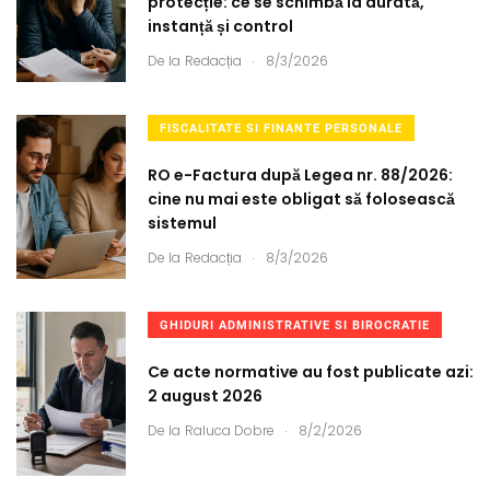
protecție: ce se schimbă la durată,
instanță și control
.
De la
Redacția
8/3/2026
FISCALITATE SI FINANTE PERSONALE
RO e-Factura după Legea nr. 88/2026:
cine nu mai este obligat să folosească
sistemul
.
De la
Redacția
8/3/2026
GHIDURI ADMINISTRATIVE SI BIROCRATIE
Ce acte normative au fost publicate azi:
2 august 2026
.
De la
Raluca Dobre
8/2/2026