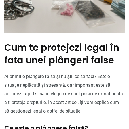
Cum te protejezi legal în
fața unei plângeri false
Ai primit o plângere falsă și nu știi ce să faci? Este o
situație neplăcută și stresantă, dar important este să
acționezi rapid și să înțelegi care sunt pașii de urmat pentru
a-ți proteja drepturile. În acest articol, îți vom explica cum
să gestionezi legal o astfel de situație.
Ce este o plângere falsă?