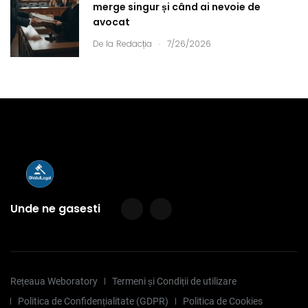
merge singur și când ai nevoie de
avocat
.
De la
Redacția
7/26/2026
Unde ne gasesti
Rețeaua Weboratory
Termeni și Condiții de utilizare
Politica de Confidențialitate (GDPR)
Politica de Cookies