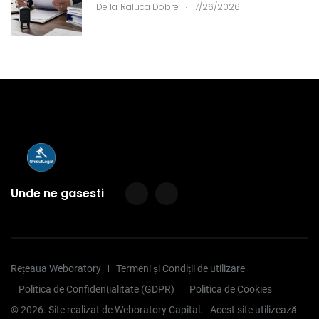
.
De la
Raluca Dobre
7/26/2026
Unde ne gasesti
Rețeaua Weboratory
Termeni și Condiții de utilizare
Politica de Confidențialitate (GDPR)
Politica de Cookies
©
2026
. Site realizat de Weboratory Capital. - Acest site utilizează