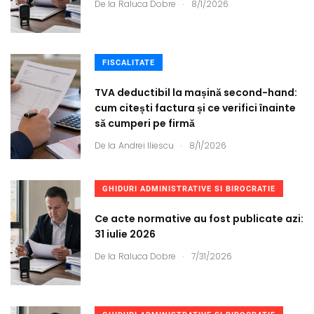
.
De la
Raluca Dobre
8/1/2026
FISCALITATE
TVA deductibil la mașină second-hand:
cum citești factura și ce verifici înainte
să cumperi pe firmă
.
De la
Andrei Iliescu
8/1/2026
GHIDURI ADMINISTRATIVE SI BIROCRATIE
Ce acte normative au fost publicate azi:
31 iulie 2026
.
De la
Raluca Dobre
7/31/2026