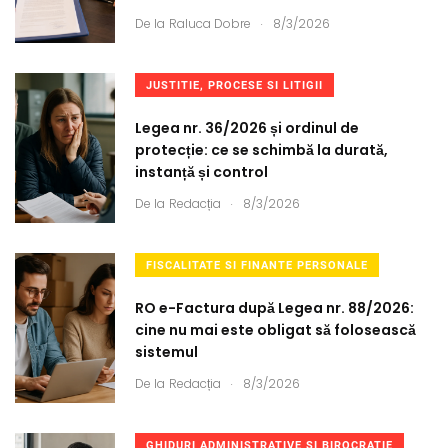
.
De la
Raluca Dobre
8/3/2026
JUSTITIE, PROCESE SI LITIGII
Legea nr. 36/2026 și ordinul de
protecție: ce se schimbă la durată,
instanță și control
.
De la
Redacția
8/3/2026
FISCALITATE SI FINANTE PERSONALE
RO e-Factura după Legea nr. 88/2026:
cine nu mai este obligat să folosească
sistemul
.
De la
Redacția
8/3/2026
GHIDURI ADMINISTRATIVE SI BIROCRATIE