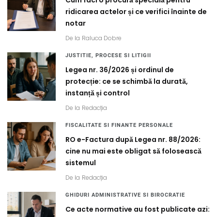
ridicarea actelor și ce verifici înainte de
notar
De la
Raluca Dobre
JUSTITIE, PROCESE SI LITIGII
Legea nr. 36/2026 și ordinul de
protecție: ce se schimbă la durată,
instanță și control
De la
Redacția
FISCALITATE SI FINANTE PERSONALE
RO e-Factura după Legea nr. 88/2026:
cine nu mai este obligat să folosească
sistemul
De la
Redacția
GHIDURI ADMINISTRATIVE SI BIROCRATIE
Ce acte normative au fost publicate azi: