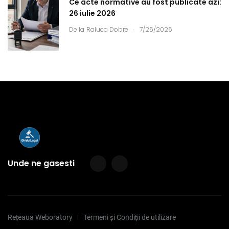
Ce acte normative au fost publicate azi:
26 iulie 2026
.
De la
Raluca Dobre
7/26/2026
Unde ne gasesti
Rețeaua Weboratory
Termeni și Condiții de utilizare