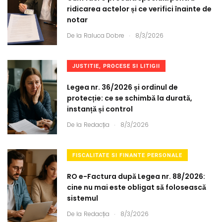
ridicarea actelor și ce verifici înainte de
notar
.
De la
Raluca Dobre
8/3/2026
JUSTITIE, PROCESE SI LITIGII
Legea nr. 36/2026 și ordinul de
protecție: ce se schimbă la durată,
instanță și control
.
De la
Redacția
8/3/2026
FISCALITATE SI FINANTE PERSONALE
RO e-Factura după Legea nr. 88/2026:
cine nu mai este obligat să folosească
sistemul
.
De la
Redacția
8/3/2026