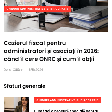
GHIDURI ADMINISTRATIVE SI BIROCRATIE
Cazierul fiscal pentru
administratori și asociați în 2026:
când îl cere ONRC și cum îl obții
.
De la
Cătălin
8/5/2026
Sfaturi generale
GHIDURI ADMINISTRATIVE SI BIROCRATIE
Cum faci o procură specială pentru