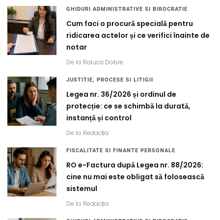
GHIDURI ADMINISTRATIVE SI BIROCRATIE
Cum faci o procură specială pentru
ridicarea actelor și ce verifici înainte de
notar
De la
Raluca Dobre
JUSTITIE, PROCESE SI LITIGII
Legea nr. 36/2026 și ordinul de
protecție: ce se schimbă la durată,
instanță și control
De la
Redacția
FISCALITATE SI FINANTE PERSONALE
RO e-Factura după Legea nr. 88/2026:
cine nu mai este obligat să folosească
sistemul
De la
Redacția