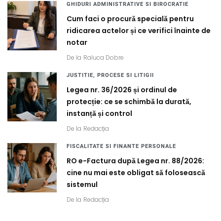
GHIDURI ADMINISTRATIVE SI BIROCRATIE
Cum faci o procură specială pentru
ridicarea actelor și ce verifici înainte de
notar
De la
Raluca Dobre
JUSTITIE, PROCESE SI LITIGII
Legea nr. 36/2026 și ordinul de
protecție: ce se schimbă la durată,
instanță și control
De la
Redacția
FISCALITATE SI FINANTE PERSONALE
RO e-Factura după Legea nr. 88/2026:
cine nu mai este obligat să folosească
sistemul
De la
Redacția