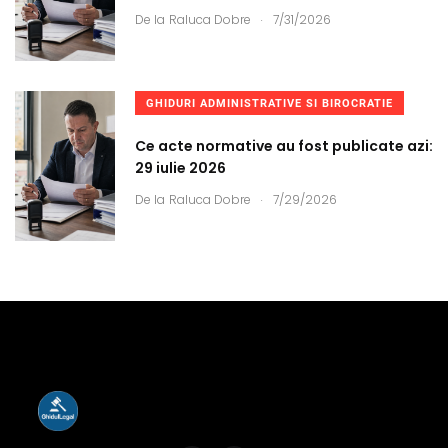
.
De la
Raluca Dobre
7/31/2026
GHIDURI ADMINISTRATIVE SI BIROCRATIE
Ce acte normative au fost publicate azi:
29 iulie 2026
.
De la
Raluca Dobre
7/29/2026