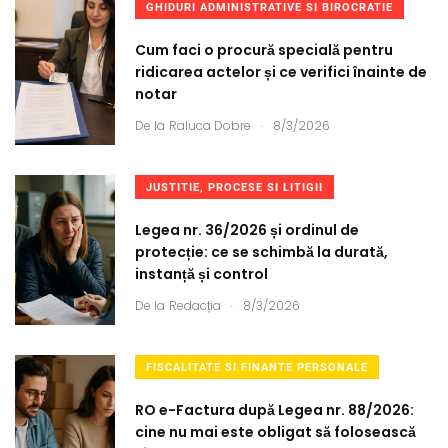
GHIDURI ADMINISTRATIVE SI BIROCRATIE
Cum faci o procură specială pentru
ridicarea actelor și ce verifici înainte de
notar
.
De la
Raluca Dobre
8/3/2026
JUSTITIE, PROCESE SI LITIGII
Legea nr. 36/2026 și ordinul de
protecție: ce se schimbă la durată,
instanță și control
.
De la
Redacția
8/3/2026
FISCALITATE SI FINANTE PERSONALE
RO e-Factura după Legea nr. 88/2026:
cine nu mai este obligat să folosească