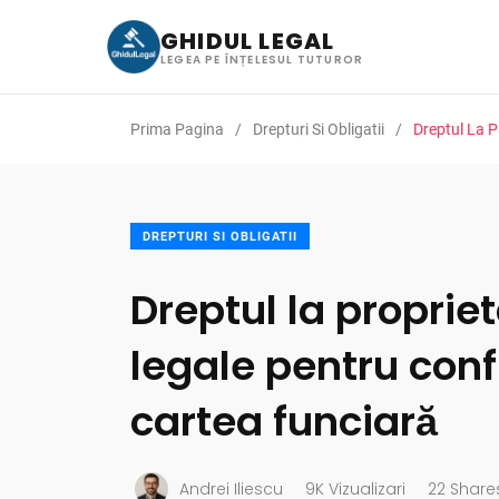
GHIDUL LEGAL
LEGEA PE ÎNȚELESUL TUTUROR
Prima Pagina
Drepturi Si Obligatii
Dreptul La P
DREPTURI SI OBLIGATII
Dreptul la propriet
legale pentru confl
cartea funciară
Andrei Iliescu
9K Vizualizari
22 Share