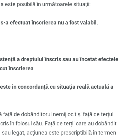
a este posibilă în următoarele situații:
s-a efectuat înscrierea nu a fost valabil
.
istență a dreptului înscris sau au încetat efectele
ăcut înscrierea
.
este în concordanță cu situația reală actuală a
ă față de dobânditorul nemijlocit și față de terțul
ris în folosul său. Față de terții care au dobândit
 sau legat, acțiunea este prescriptibilă în termen