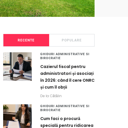
RECENTE
POPULARE
GHIDURI ADMINISTRATIVE SI
BIROCRATIE
Cazierul fiscal pentru
administratori și asociați
în 2026: când îl cere ONRC
și cum îl obții
De la
Cătălin
GHIDURI ADMINISTRATIVE SI
BIROCRATIE
Cum faci o procură
specială pentru ridicarea