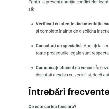
Pentru a preveni apariția conflictelor lega
să:
Verificați cu atenție documentația ca
și complete înainte de a solicita înscri
Consultați un specialist
: Apelați la s
toate procedurile legale sunt respecta
Comunicați eficient cu vecinii
: În caz
discutați deschis cu vecinii și, dacă 
Întrebări frecvent
Ce este cartea funciară?