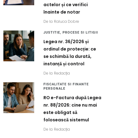
actelor și ce verifici
înainte de notar
De la
Raluca Dobre
JUSTITIE, PROCESE SI LITIGII
Legea nr. 36/2026 și
ordinul de protecție: ce
se schimbă la durată,
instanță și control
De la
Redacția
FISCALITATE SI FINANTE
PERSONALE
RO e-Factura după Legea
nr. 88/2026: cine nu mai
este obligat să
folosească sistemul
De la
Redacția