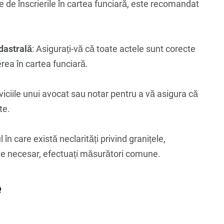
te de înscrierile în cartea funciară, este recomandat
dastrală
: Asigurați-vă că toate actele sunt corecte
erea în cartea funciară.
erviciile unui avocat sau notar pentru a vă asigura că
te.
ul în care există neclarități privind granițele,
este necesar, efectuați măsurători comune.
e