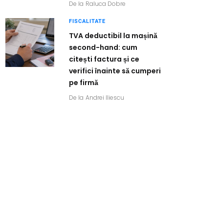
De la
Raluca Dobre
FISCALITATE
TVA deductibil la mașină
second-hand: cum
citești factura și ce
verifici înainte să cumperi
pe firmă
De la
Andrei Iliescu