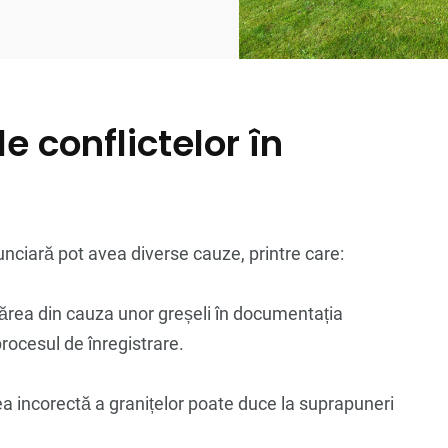
e conflictelor în
funciară pot avea diverse cauze, printre care:
părea din cauza unor greșeli în documentația
rocesul de înregistrare.
ea incorectă a granițelor poate duce la suprapuneri