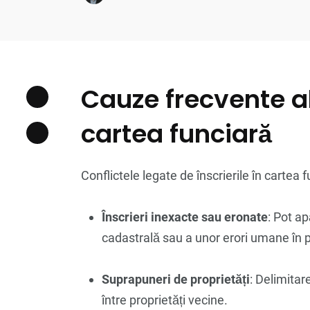
Cauze frecvente al
cartea funciară
Conflictele legate de înscrierile în cartea 
Înscrieri inexacte sau eronate
: Pot a
cadastrală sau a unor erori umane în p
Suprapuneri de proprietăți
: Delimitar
între proprietăți vecine.