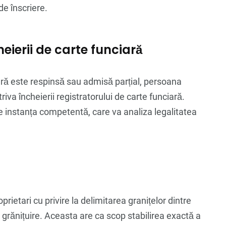
 de înscriere.
eierii de carte funciară
ară este respinsă sau admisă parțial, persoana
va încheierii registratorului de carte funciară.
 instanța competentă, care va analiza legalitatea
oprietari cu privire la delimitarea granițelor dintre
n grănițuire. Aceasta are ca scop stabilirea exactă a