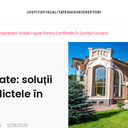
JUSTIȚIE
FISCALITATE
GHIDURI
DREPTURI
roprietate: Soluții Legale Pentru Conflictele În Cartea Funciară
ate: soluții
ictele în
s
5/26/2025