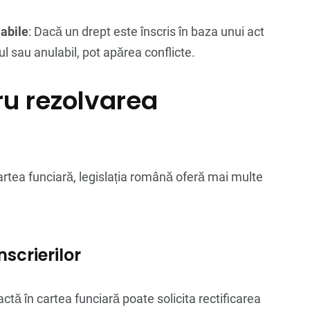
labile
: Dacă un drept este înscris în baza unui act
nul sau anulabil, pot apărea conflicte.
tru rezolvarea
cartea funciară, legislația română oferă mai multe
nscrierilor
tă în cartea funciară poate solicita rectificarea