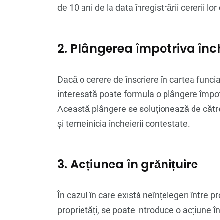
de 10 ani de la data înregistrării cererii lor
2. Plângerea împotriva înch
Dacă o cerere de înscriere în cartea funci
interesată poate formula o plângere împotri
Această plângere se soluționează de către
și temeinicia încheierii contestate.
3. Acțiunea în grănițuire
În cazul în care există neînțelegeri între pr
proprietăți, se poate introduce o acțiune î