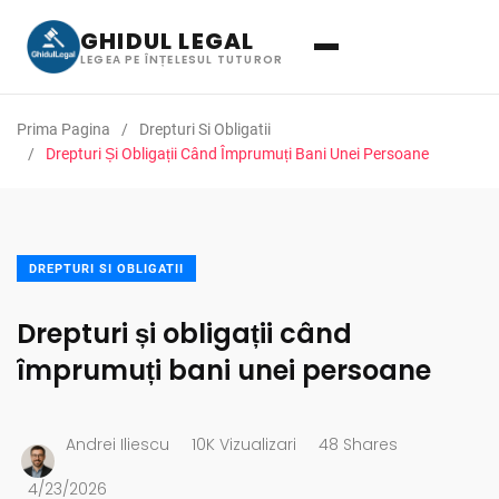
GHIDUL LEGAL
LEGEA PE ÎNȚELESUL TUTUROR
Prima Pagina
Drepturi Si Obligatii
Drepturi Și Obligații Când Împrumuți Bani Unei Persoane
DREPTURI SI OBLIGATII
Drepturi și obligații când
împrumuți bani unei persoane
Andrei Iliescu
10K Vizualizari
48 Shares
4/23/2026