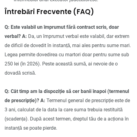
Întrebări Frecvente (FAQ)
Q: Este valabil un împrumut fără contract scris, doar
verbal?
A:
Da, un împrumut verbal este valabil, dar extrem
de dificil de dovedit în instanță, mai ales pentru sume mari.
Legea permite dovedirea cu martori doar pentru sume sub
250 lei (în 2026). Peste această sumă, ai nevoie de o
dovadă scrisă.
Q: Cât timp am la dispoziție să cer banii înapoi (termenul
de prescripție)?
A:
Termenul general de prescripție este de
3 ani, calculat de la data la care suma trebuia restituită
(scadența). După acest termen, dreptul tău de a acționa în
instanță se poate pierde.