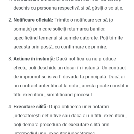
deschis cu persoana respectivă și să găsiți o soluție.
Notificare oficială:
Trimite o notificare scrisă (o
somație) prin care soliciți returnarea banilor,
specificând termenul și sumele datorate. Poți trimite
aceasta prin poștă, cu confirmare de primire.
Acțiune în instanță:
Dacă notificarea nu produce
efecte, poți deschide un dosar în instanță. Un contract
de împrumut scris va fi dovada ta principală. Dacă ai
un contract autentificat la notar, acesta poate constitui
titlu executoriu, simplificând procesul.
Executare silită:
După obținerea unei hotărâri
judecătorești definitive sau dacă ai un titlu executoriu,
poți demara procedura de executare silită prin
intermediul unui executor judecătoresc.