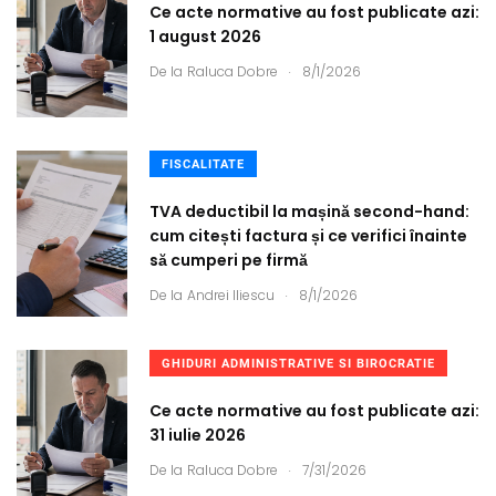
Ce acte normative au fost publicate azi:
1 august 2026
.
De la
Raluca Dobre
8/1/2026
FISCALITATE
TVA deductibil la mașină second-hand:
cum citești factura și ce verifici înainte
să cumperi pe firmă
.
De la
Andrei Iliescu
8/1/2026
GHIDURI ADMINISTRATIVE SI BIROCRATIE
Ce acte normative au fost publicate azi:
31 iulie 2026
.
De la
Raluca Dobre
7/31/2026