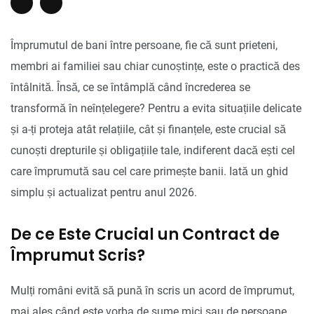
Împrumutul de bani între persoane, fie că sunt prieteni,
membri ai familiei sau chiar cunoștințe, este o practică des
întâlnită. Însă, ce se întâmplă când încrederea se
transformă în neînțelegere? Pentru a evita situațiile delicate
și a-ți proteja atât relațiile, cât și finanțele, este crucial să
cunoști drepturile și obligațiile tale, indiferent dacă ești cel
care împrumută sau cel care primește banii. Iată un ghid
simplu și actualizat pentru anul 2026.
De ce Este Crucial un Contract de
Împrumut Scris?
Mulți români evită să pună în scris un acord de împrumut,
mai ales când este vorba de sume mici sau de persoane