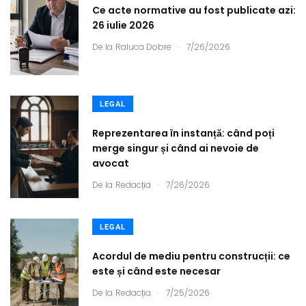
Ce acte normative au fost publicate azi:
26 iulie 2026
.
De la
Raluca Dobre
7/26/2026
LEGAL
Reprezentarea în instanță: când poți
merge singur și când ai nevoie de
avocat
.
De la
Redacția
7/26/2026
LEGAL
Acordul de mediu pentru construcții: ce
este și când este necesar
.
De la
Redacția
7/25/2026