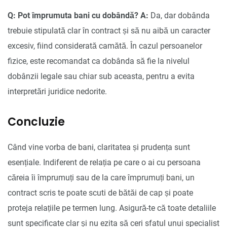
Q: Pot împrumuta bani cu dobândă?
A:
Da, dar dobânda
trebuie stipulată clar în contract și să nu aibă un caracter
excesiv, fiind considerată camătă. În cazul persoanelor
fizice, este recomandat ca dobânda să fie la nivelul
dobânzii legale sau chiar sub aceasta, pentru a evita
interpretări juridice nedorite.
Concluzie
Când vine vorba de bani, claritatea și prudența sunt
esențiale. Indiferent de relația pe care o ai cu persoana
căreia îi împrumuți sau de la care împrumuți bani, un
contract scris te poate scuti de bătăi de cap și poate
proteja relațiile pe termen lung. Asigură-te că toate detaliile
sunt specificate clar și nu ezita să ceri sfatul unui specialist