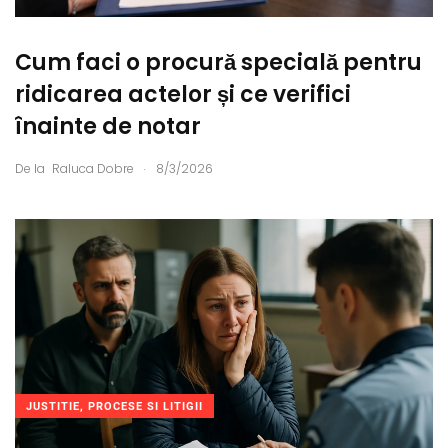
Cum faci o procură specială pentru
ridicarea actelor și ce verifici
înainte de notar
.
De la
Raluca Dobre
8/3/2026
JUSTITIE, PROCESE SI LITIGII