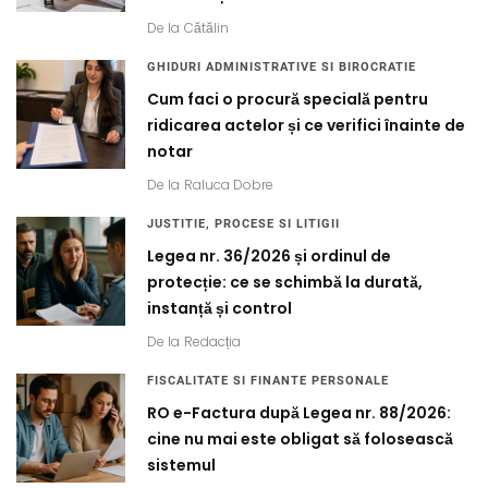
De la
Cătălin
GHIDURI ADMINISTRATIVE SI BIROCRATIE
Cum faci o procură specială pentru
ridicarea actelor și ce verifici înainte de
notar
De la
Raluca Dobre
JUSTITIE, PROCESE SI LITIGII
Legea nr. 36/2026 și ordinul de
protecție: ce se schimbă la durată,
instanță și control
De la
Redacția
FISCALITATE SI FINANTE PERSONALE
RO e-Factura după Legea nr. 88/2026:
cine nu mai este obligat să folosească
sistemul