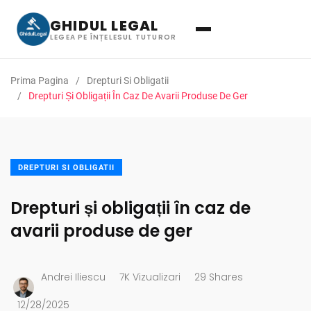
GHIDUL LEGAL
LEGEA PE ÎNȚELESUL TUTUROR
Prima Pagina
Drepturi Si Obligatii
Drepturi Și Obligații În Caz De Avarii Produse De Ger
DREPTURI SI OBLIGATII
Drepturi și obligații în caz de
avarii produse de ger
Andrei Iliescu
7K Vizualizari
29 Shares
12/28/2025