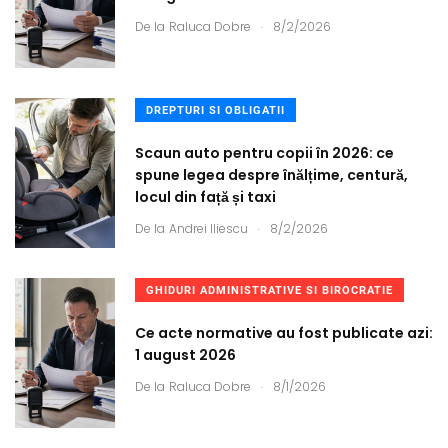
.
De la
Raluca Dobre
8/2/2026
DREPTURI SI OBLIGATII
Scaun auto pentru copii în 2026: ce
spune legea despre înălțime, centură,
locul din față și taxi
.
De la
Andrei Iliescu
8/2/2026
GHIDURI ADMINISTRATIVE SI BIROCRATIE
Ce acte normative au fost publicate azi:
1 august 2026
.
De la
Raluca Dobre
8/1/2026