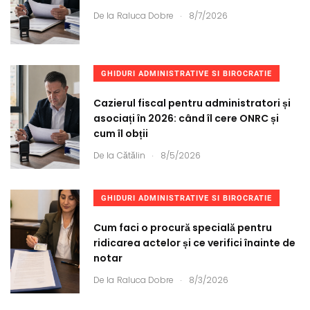
.
De la
Raluca Dobre
8/7/2026
GHIDURI ADMINISTRATIVE SI BIROCRATIE
Cazierul fiscal pentru administratori și
asociați în 2026: când îl cere ONRC și
cum îl obții
.
De la
Cătălin
8/5/2026
GHIDURI ADMINISTRATIVE SI BIROCRATIE
Cum faci o procură specială pentru
ridicarea actelor și ce verifici înainte de
notar
.
De la
Raluca Dobre
8/3/2026