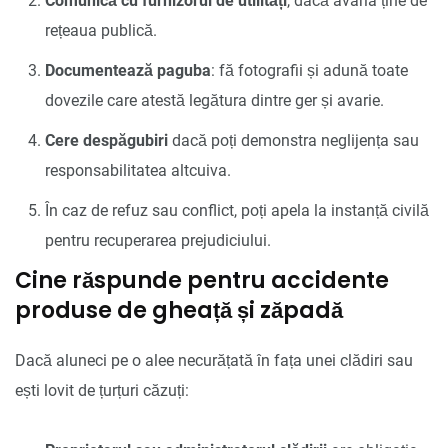
Comunică cu furnizorul de utilități
, dacă avaria ține de
rețeaua publică.
Documentează paguba
: fă fotografii și adună toate
dovezile care atestă legătura dintre ger și avarie.
Cere despăgubiri
dacă poți demonstra neglijența sau
responsabilitatea altcuiva.
În caz de refuz sau conflict, poți apela la instanță civilă
pentru recuperarea prejudiciului.
Cine răspunde pentru accidente
produse de gheață și zăpadă
Dacă aluneci pe o alee necurățată în fața unei clădiri sau
ești lovit de țurțuri căzuți: