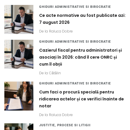
GHIDURI ADMINISTRATIVE SI BIROCRATIE
Ce acte normative au fost publicate azi:
7 august 2026
De la
Raluca Dobre
GHIDURI ADMINISTRATIVE SI BIROCRATIE
Cazierul fiscal pentru administratori și
asociați în 2026: când îl cere ONRC și
cum îl obții
De la
Cătălin
GHIDURI ADMINISTRATIVE SI BIROCRATIE
Cum faci o procură specială pentru
ridicarea actelor și ce verifici înainte de
notar
De la
Raluca Dobre
JUSTITIE, PROCESE SI LITIGII