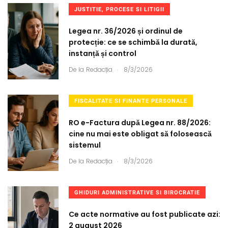
JUSTITIE, PROCESE SI LITIGII
Legea nr. 36/2026 și ordinul de
protecție: ce se schimbă la durată,
instanță și control
.
De la
Redacția
8/3/2026
FISCALITATE SI FINANTE PERSONALE
RO e-Factura după Legea nr. 88/2026:
cine nu mai este obligat să folosească
sistemul
.
De la
Redacția
8/3/2026
GHIDURI ADMINISTRATIVE SI BIROCRATIE
Ce acte normative au fost publicate azi:
2 august 2026