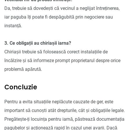
Da, trebuie să dovedești că vecinul a neglijat întreținerea,
iar paguba îți poate fi despăgubită prin negociere sau
instanță.
3. Ce obligații au chiriașii iarna?
Chiriașii trebuie să folosească corect instalațiile de
încălzire și să informeze prompt proprietarul despre orice
problemă apărută.
Concluzie
Pentru a evita situațiile neplăcute cauzate de ger, este
important să cunoști atât drepturile, cât și obligațiile legale.
Pregătește-ți locuința pentru iarnă, păstrează documentația
pagubelor și acționează rapid în cazul unei avarii. Dacă