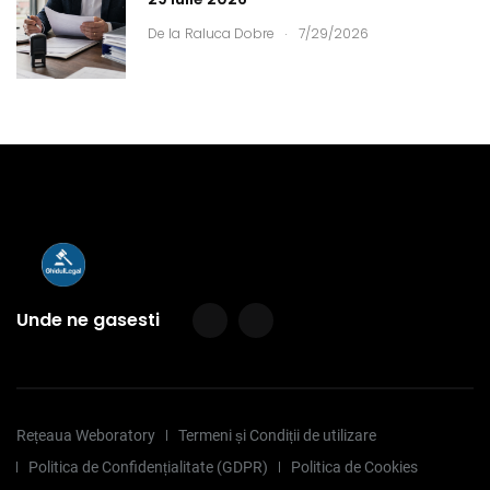
.
De la
Raluca Dobre
7/29/2026
Unde ne gasesti
Rețeaua Weboratory
Termeni și Condiții de utilizare
Politica de Confidențialitate (GDPR)
Politica de Cookies