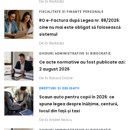
De la
Redacția
FISCALITATE SI FINANTE PERSONALE
RO e-Factura după Legea nr. 88/2026:
cine nu mai este obligat să folosească
sistemul
De la
Redacția
GHIDURI ADMINISTRATIVE SI BIROCRATIE
Ce acte normative au fost publicate azi:
2 august 2026
De la
Raluca Dobre
DREPTURI SI OBLIGATII
Scaun auto pentru copii în 2026: ce
spune legea despre înălțime, centură,
locul din față și taxi
De la
Andrei Iliescu