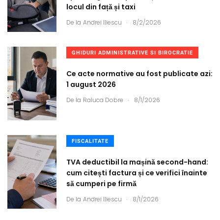
locul din față și taxi
.
De la
Andrei Iliescu
8/2/2026
GHIDURI ADMINISTRATIVE SI BIROCRATIE
Ce acte normative au fost publicate azi:
1 august 2026
.
De la
Raluca Dobre
8/1/2026
FISCALITATE
TVA deductibil la mașină second-hand:
cum citești factura și ce verifici înainte
să cumperi pe firmă
.
De la
Andrei Iliescu
8/1/2026