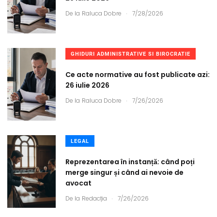
.
De la
Raluca Dobre
7/28/2026
GHIDURI ADMINISTRATIVE SI BIROCRATIE
Ce acte normative au fost publicate azi:
26 iulie 2026
.
De la
Raluca Dobre
7/26/2026
LEGAL
Reprezentarea în instanță: când poți
merge singur și când ai nevoie de
avocat
.
De la
Redacția
7/26/2026