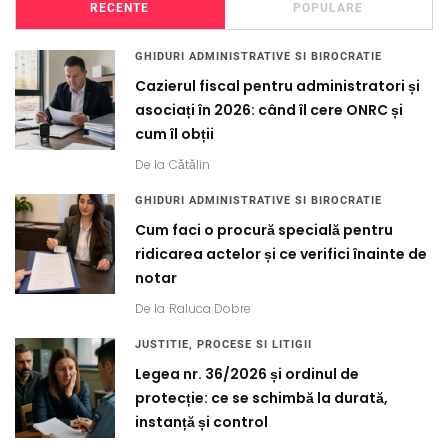
RECENTE
POPULARE
GHIDURI ADMINISTRATIVE SI BIROCRATIE
Cazierul fiscal pentru administratori și
asociați în 2026: când îl cere ONRC și
cum îl obții
De la
Cătălin
GHIDURI ADMINISTRATIVE SI BIROCRATIE
Cum faci o procură specială pentru
ridicarea actelor și ce verifici înainte de
notar
De la
Raluca Dobre
JUSTITIE, PROCESE SI LITIGII
Legea nr. 36/2026 și ordinul de
protecție: ce se schimbă la durată,
instanță și control