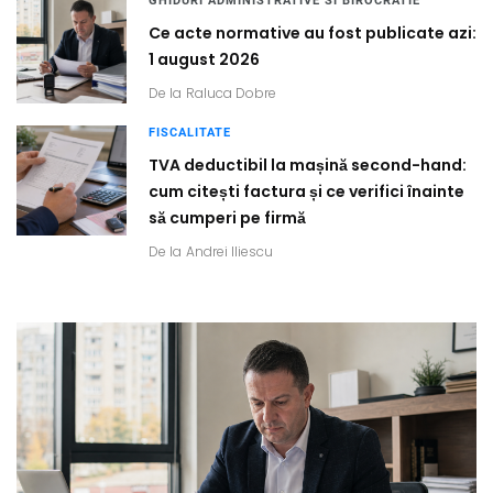
GHIDURI ADMINISTRATIVE SI BIROCRATIE
Ce acte normative au fost publicate azi:
1 august 2026
De la
Raluca Dobre
FISCALITATE
TVA deductibil la mașină second-hand:
cum citești factura și ce verifici înainte
să cumperi pe firmă
De la
Andrei Iliescu