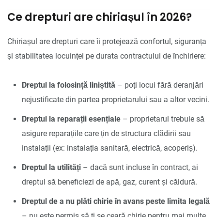
Ce drepturi are chiriașul în 2026?
Chiriașul are drepturi care îi protejează confortul, siguranța
și stabilitatea locuinței pe durata contractului de închiriere:
Dreptul la folosință liniștită
– poți locui fără deranjări
nejustificate din partea proprietarului sau a altor vecini.
Dreptul la reparații esențiale
– proprietarul trebuie să
asigure reparațiile care țin de structura clădirii sau
instalații (ex: instalația sanitară, electrică, acoperiș).
Dreptul la utilități
– dacă sunt incluse în contract, ai
dreptul să beneficiezi de apă, gaz, curent și căldură.
Dreptul de a nu plăti chirie în avans peste limita legală
– nu este permis să ți se ceară chirie pentru mai multe