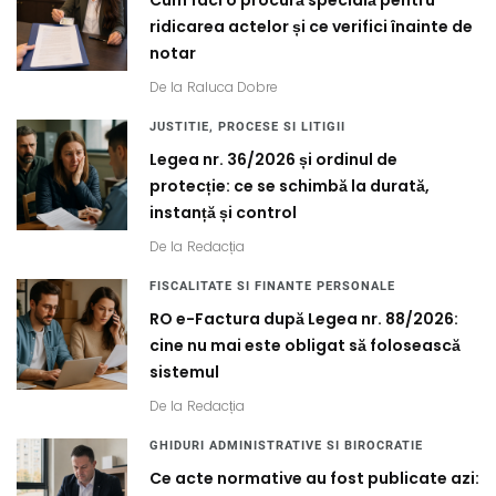
Cum faci o procură specială pentru
ridicarea actelor și ce verifici înainte de
notar
De la
Raluca Dobre
JUSTITIE, PROCESE SI LITIGII
Legea nr. 36/2026 și ordinul de
protecție: ce se schimbă la durată,
instanță și control
De la
Redacția
FISCALITATE SI FINANTE PERSONALE
RO e-Factura după Legea nr. 88/2026:
cine nu mai este obligat să folosească
sistemul
De la
Redacția
GHIDURI ADMINISTRATIVE SI BIROCRATIE
Ce acte normative au fost publicate azi: