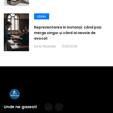
LEGAL
Reprezentarea în instanță: când poți
merge singur și când ai nevoie de
avocat
.
De la
Redacția
7/26/2026
Unde ne gasesti