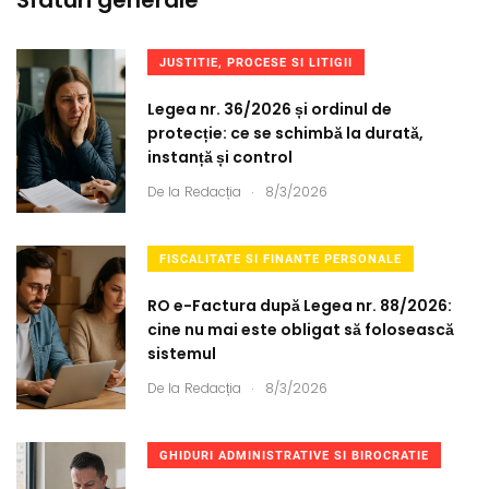
Sfaturi generale
JUSTITIE, PROCESE SI LITIGII
Legea nr. 36/2026 și ordinul de
protecție: ce se schimbă la durată,
instanță și control
.
De la
Redacția
8/3/2026
FISCALITATE SI FINANTE PERSONALE
RO e-Factura după Legea nr. 88/2026:
cine nu mai este obligat să folosească
sistemul
.
De la
Redacția
8/3/2026
GHIDURI ADMINISTRATIVE SI BIROCRATIE