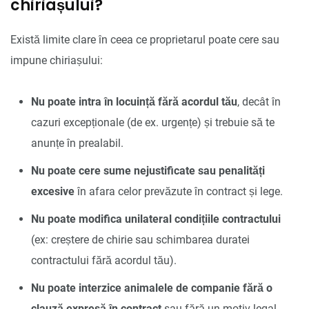
chiriașului?
Există limite clare în ceea ce proprietarul poate cere sau
impune chiriașului:
Nu poate intra în locuință fără acordul tău
, decât în
cazuri excepționale (de ex. urgențe) și trebuie să te
anunțe în prealabil.
Nu poate cere sume nejustificate sau penalități
excesive
în afara celor prevăzute în contract și lege.
Nu poate modifica unilateral condițiile contractului
(ex: creștere de chirie sau schimbarea duratei
contractului fără acordul tău).
Nu poate interzice animalele de companie fără o
clauză expresă în contract
sau fără un motiv legal