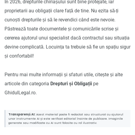
În 2026, drepturile chiriașului sunt bine protejate, iar
proprietarii au obligații clare față de tine. Nu ezita să-ți
cunoști drepturile și să le revendici când este nevoie.
Păstrează toate documentele și comunicările scrise și
cererea ajutorul unui specialist dacă contractul sau situația
devine complicată. Locuința ta trebuie să fie un spațiu sigur
și confortabil!
Pentru mai multe informații și sfaturi utile, citește și alte
articole din categoria
Drepturi și Obligații
pe
GhidulLegal.ro.
Transparență AI:
Acest material poate fi redactat sau structurat cu ajutorul
unor instrumente AI și este verificat editorial înainte de publicare. Imaginile
generate sau modificate cu AI sunt folosite cu rol ilustrativ.