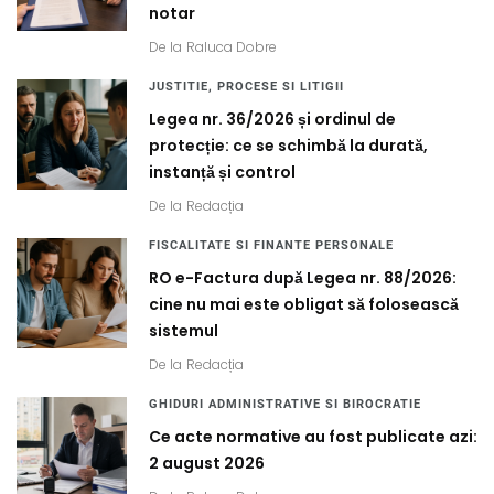
notar
De la
Raluca Dobre
JUSTITIE, PROCESE SI LITIGII
Legea nr. 36/2026 și ordinul de
protecție: ce se schimbă la durată,
instanță și control
De la
Redacția
FISCALITATE SI FINANTE PERSONALE
RO e-Factura după Legea nr. 88/2026:
cine nu mai este obligat să folosească
sistemul
De la
Redacția
GHIDURI ADMINISTRATIVE SI BIROCRATIE
Ce acte normative au fost publicate azi:
2 august 2026