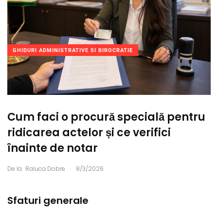
GHIDURI ADMINISTRATIVE SI BIROCRATIE
Cum faci o procură specială pentru
ridicarea actelor și ce verifici
înainte de notar
.
De la
Raluca Dobre
8/3/2026
Sfaturi generale