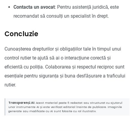
Contacta un avocat
: Pentru asistență juridică, este
recomandat să consulți un specialist în drept.
Concluzie
Cunoașterea drepturilor și obligațiilor tale în timpul unui
control rutier te ajută să ai o interacțiune corectă și
eficientă cu poliția. Colaborarea și respectul reciproc sunt
esențiale pentru siguranța și buna desfășurare a traficului
rutier.
Transparență AI:
Acest material poate fi redactat sau structurat cu ajutorul
unor instrumente AI și este verificat editorial înainte de publicare. Imaginile
generate sau modificate cu AI sunt folosite cu rol ilustrativ.