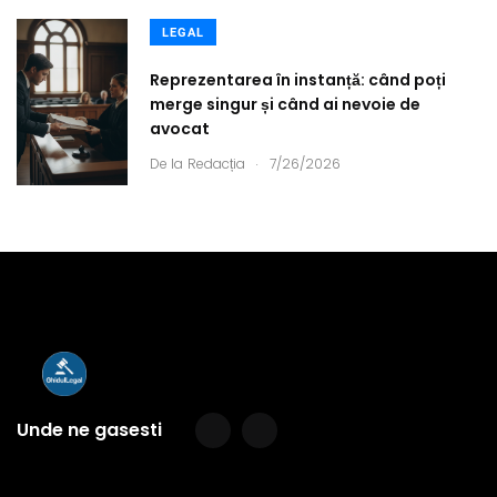
LEGAL
Reprezentarea în instanță: când poți
merge singur și când ai nevoie de
avocat
.
De la
Redacția
7/26/2026
Unde ne gasesti