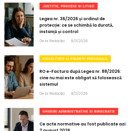
JUSTITIE, PROCESE SI LITIGII
Legea nr. 36/2026 și ordinul de
protecție: ce se schimbă la durată,
instanță și control
.
De la
Redacția
8/3/2026
FISCALITATE SI FINANTE PERSONALE
RO e-Factura după Legea nr. 88/2026:
cine nu mai este obligat să folosească
sistemul
.
De la
Redacția
8/3/2026
GHIDURI ADMINISTRATIVE SI BIROCRATIE
Ce acte normative au fost publicate azi:
2 august 2026