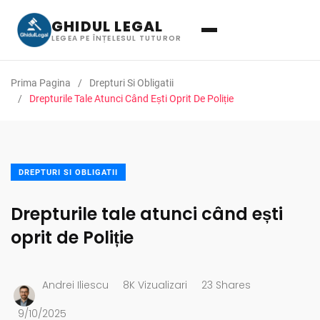
GHIDUL LEGAL
LEGEA PE ÎNȚELESUL TUTUROR
Prima Pagina
Drepturi Si Obligatii
Drepturile Tale Atunci Când Ești Oprit De Poliție
DREPTURI SI OBLIGATII
Drepturile tale atunci când ești
oprit de Poliție
Andrei Iliescu
8K Vizualizari
23 Shares
9/10/2025