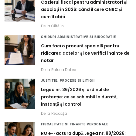
Cazierul fiscal pentru administratori și
asociați în 2026: când îl cere ONRC și
cum îl obții
De la
Cătălin
GHIDURI ADMINISTRATIVE SI BIROCRATIE
Cum faci o procură specială pentru
ridicarea actelor și ce verifici înainte de
notar
De la
Raluca Dobre
JUSTITIE, PROCESE SI LITIGII
Legea nr. 36/2026 și ordinul de
protecție: ce se schimbă la durată,
instanță și control
De la
Redacția
FISCALITATE SI FINANTE PERSONALE
RO e-Factura după Legea nr. 88/2026: