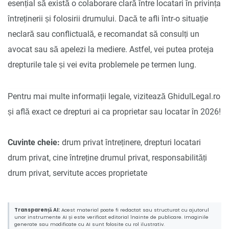
esențial să există o colaborare clară între locatari în privința
întreținerii și folosirii drumului. Dacă te afli într-o situație
neclară sau conflictuală, e recomandat să consulți un
avocat sau să apelezi la mediere. Astfel, vei putea proteja
drepturile tale și vei evita problemele pe termen lung.
Pentru mai multe informații legale, vizitează GhidulLegal.ro
și află exact ce drepturi ai ca proprietar sau locatar în 2026!
Cuvinte cheie:
drum privat întreținere, drepturi locatari
drum privat, cine întreține drumul privat, responsabilități
drum privat, servitute acces proprietate
Transparență AI:
Acest material poate fi redactat sau structurat cu ajutorul
unor instrumente AI și este verificat editorial înainte de publicare. Imaginile
generate sau modificate cu AI sunt folosite cu rol ilustrativ.