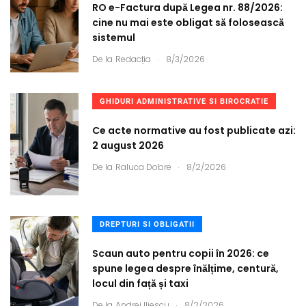
RO e-Factura după Legea nr. 88/2026:
cine nu mai este obligat să folosească
sistemul
.
De la
Redacția
8/3/2026
GHIDURI ADMINISTRATIVE SI BIROCRATIE
Ce acte normative au fost publicate azi:
2 august 2026
.
De la
Raluca Dobre
8/2/2026
DREPTURI SI OBLIGATII
Scaun auto pentru copii în 2026: ce
spune legea despre înălțime, centură,
locul din față și taxi
.
De la
Andrei Iliescu
8/2/2026