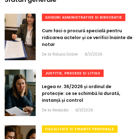
GHIDURI ADMINISTRATIVE SI BIROCRATIE
Cum faci o procură specială pentru
ridicarea actelor și ce verifici înainte de
notar
.
De la
Raluca Dobre
8/3/2026
JUSTITIE, PROCESE SI LITIGII
Legea nr. 36/2026 și ordinul de
protecție: ce se schimbă la durată,
instanță și control
.
De la
Redacția
8/3/2026
FISCALITATE SI FINANTE PERSONALE