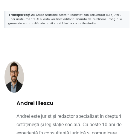
Transparență AI:
Acest material poate fi redactat sau structurat cu ajutorul
unor instrumente AI și este verificat editorial înainte de publicare. Imaginile
generate sau modificate cu AI sunt folosite cu rol ilustrativ.
Andrei Iliescu
Andrei este jurist și redactor specializat în drepturi
cetățenești și legislație socială. Cu peste 10 ani de
experiență în consultanță juridică și comunicare