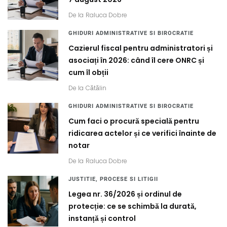
De la
Raluca Dobre
GHIDURI ADMINISTRATIVE SI BIROCRATIE
Cazierul fiscal pentru administratori și
asociați în 2026: când îl cere ONRC și
cum îl obții
De la
Cătălin
GHIDURI ADMINISTRATIVE SI BIROCRATIE
Cum faci o procură specială pentru
ridicarea actelor și ce verifici înainte de
notar
De la
Raluca Dobre
JUSTITIE, PROCESE SI LITIGII
Legea nr. 36/2026 și ordinul de
protecție: ce se schimbă la durată,
instanță și control