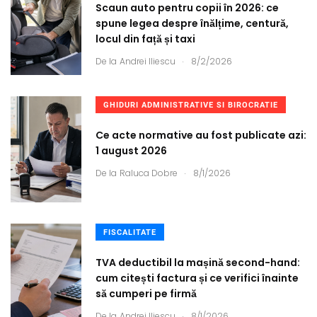
Scaun auto pentru copii în 2026: ce
spune legea despre înălțime, centură,
locul din față și taxi
.
De la
Andrei Iliescu
8/2/2026
GHIDURI ADMINISTRATIVE SI BIROCRATIE
Ce acte normative au fost publicate azi:
1 august 2026
.
De la
Raluca Dobre
8/1/2026
FISCALITATE
TVA deductibil la mașină second-hand:
cum citești factura și ce verifici înainte
să cumperi pe firmă
.
De la
Andrei Iliescu
8/1/2026