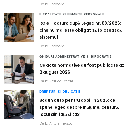
De la
Redacția
FISCALITATE SI FINANTE PERSONALE
RO e-Factura după Legea nr. 88/2026:
cine nu mai este obligat să folosească
sistemul
De la
Redacția
GHIDURI ADMINISTRATIVE SI BIROCRATIE
Ce acte normative au fost publicate azi:
2 august 2026
De la
Raluca Dobre
DREPTURI SI OBLIGATII
Scaun auto pentru copii în 2026: ce
spune legea despre înălțime, centură,
locul din față și taxi
De la
Andrei Iliescu