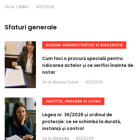
.
De la
Cătălin
8/5/2026
Sfaturi generale
GHIDURI ADMINISTRATIVE SI BIROCRATIE
Cum faci o procură specială pentru
ridicarea actelor și ce verifici înainte de
notar
.
De la
Raluca Dobre
8/3/2026
JUSTITIE, PROCESE SI LITIGII
Legea nr. 36/2026 și ordinul de
protecție: ce se schimbă la durată,
instanță și control
.
De la
Redacția
8/3/2026