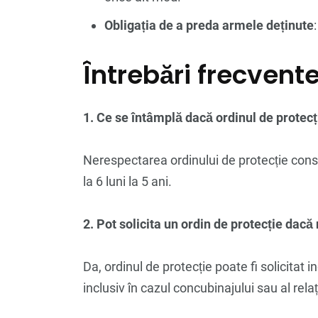
Obligația de a preda armele deținute
Întrebări frecvent
1. Ce se întâmplă dacă ordinul de protecț
Nerespectarea ordinului de protecție const
la 6 luni la 5 ani.
2. Pot solicita un ordin de protecție dacă
Da, ordinul de protecție poate fi solicitat i
inclusiv în cazul concubinajului sau al relaț