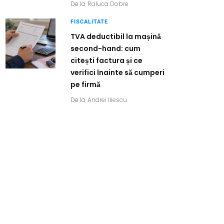
De la
Raluca Dobre
FISCALITATE
TVA deductibil la mașină
second-hand: cum
citești factura și ce
verifici înainte să cumperi
pe firmă
De la
Andrei Iliescu