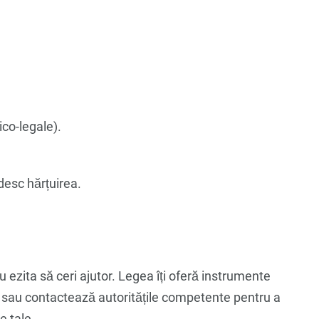
co-legale).
esc hărțuirea.
 ezita să ceri ajutor. Legea îți oferă instrumente
t sau contactează autoritățile competente pentru a
e tale.