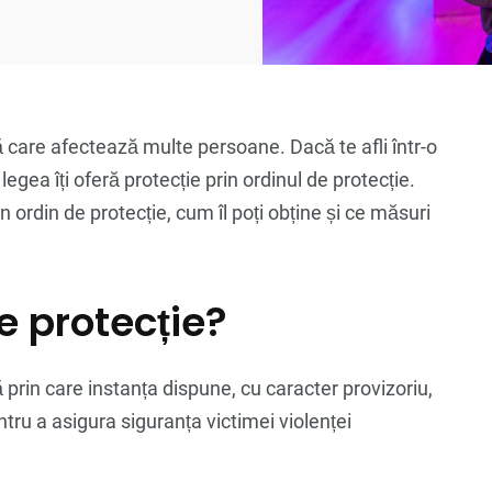
care afectează multe persoane. Dacă te afli într-o
 legea îți oferă protecție prin ordinul de protecție.
n ordin de protecție, cum îl poți obține și ce măsuri
e protecție?
 prin care instanța dispune, cu caracter provizoriu,
ru a asigura siguranța victimei violenței