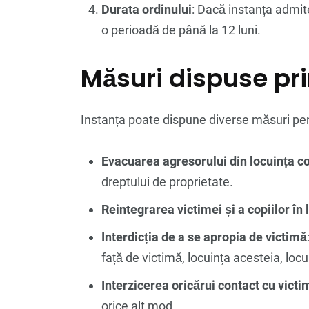
Durata ordinului
: Dacă instanța admit
o perioadă de până la 12 luni.
Măsuri dispuse pri
Instanța poate dispune diverse măsuri pent
Evacuarea agresorului din locuința 
dreptului de proprietate.
Reintegrarea victimei și a copiilor în 
Interdicția de a se apropia de victimă
față de victimă, locuința acesteia, lo
Interzicerea oricărui contact cu victi
orice alt mod.