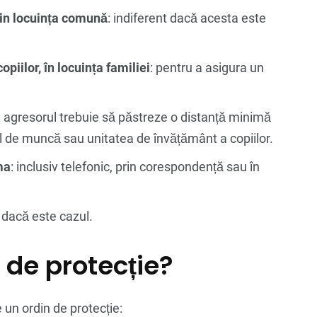
in locuința comună
: indiferent dacă acesta este
opiilor, în locuința familiei
: pentru a asigura un
: agresorul trebuie să păstreze o distanță minimă
cul de muncă sau unitatea de învățământ a copiilor.
ma
: inclusiv telefonic, prin corespondență sau în
: dacă este cazul.
 de protecție?
 un ordin de protecție: