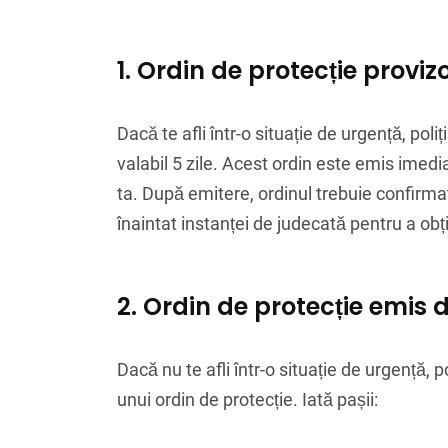
1. Ordin de protecție provizo
Dacă te afli într-o situație de urgență, pol
valabil 5 zile. Acest ordin este emis imedi
ta. După emitere, ordinul trebuie confirmat
înaintat instanței de judecată pentru a ob
2. Ordin de protecție emis 
Dacă nu te afli într-o situație de urgență, 
unui ordin de protecție. Iată pașii: