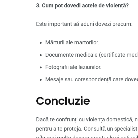
3. Cum pot dovedi actele de violență?
Este important să aduni dovezi precum:
Mărturii ale martorilor.
Documente medicale (certificate medi
Fotografii ale leziunilor.
Mesaje sau corespondență care doved
Concluzie
Dacă te confrunți cu violența domestică, nu
pentru a te proteja. Consultă un specialis
afla mai multe despre drepturile și opțiunil