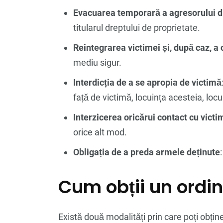
Evacuarea temporară a agresorului d
titularul dreptului de proprietate.
Reintegrarea victimei și, după caz, a c
mediu sigur.
Interdicția de a se apropia de victimă
față de victimă, locuința acesteia, lo
Interzicerea oricărui contact cu victi
orice alt mod.
Obligația de a preda armele deținute
Cum obții un ordin
Există două modalități prin care poți obține