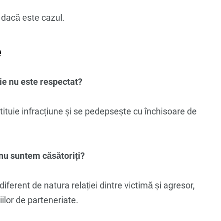
: dacă este cazul.
e
ie nu este respectat?
ituie infracțiune și se pedepsește cu închisoare de
 nu suntem căsătoriți?
ndiferent de natura relației dintre victimă și agresor,
iilor de parteneriate.