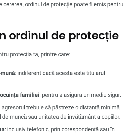
e cererea, ordinul de protecție poate fi emis pentru
n ordinul de protecție
ru protecția ta, printre care:
comună
: indiferent dacă acesta este titularul
locuința familiei
: pentru a asigura un mediu sigur.
: agresorul trebuie să păstreze o distanță minimă
cul de muncă sau unitatea de învățământ a copiilor.
ma
: inclusiv telefonic, prin corespondență sau în