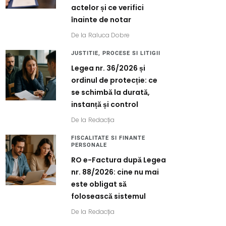
actelor și ce verifici
înainte de notar
De la
Raluca Dobre
JUSTITIE, PROCESE SI LITIGII
Legea nr. 36/2026 și
ordinul de protecție: ce
se schimbă la durată,
instanță și control
De la
Redacția
FISCALITATE SI FINANTE
PERSONALE
RO e-Factura după Legea
nr. 88/2026: cine nu mai
este obligat să
folosească sistemul
De la
Redacția