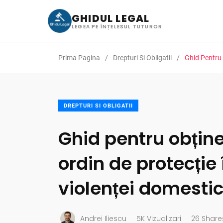
GHIDUL LEGAL
LEGEA PE ÎNȚELESUL TUTUROR
Prima Pagina
Drepturi Si Obligatii
Ghid Pentru 
DREPTURI SI OBLIGATII
Ghid pentru obțin
ordin de protecție
violenței domesti
Andrei Iliescu
5K Vizualizari
26 Share