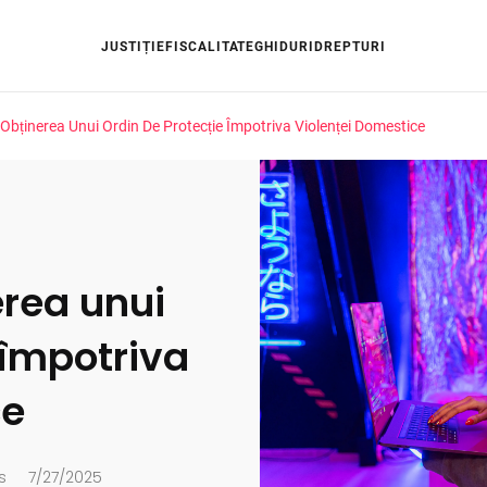
JUSTIȚIE
FISCALITATE
GHIDURI
DREPTURI
Obținerea Unui Ordin De Protecție Împotriva Violenței Domestice
erea unui
 împotriva
ce
s
7/27/2025