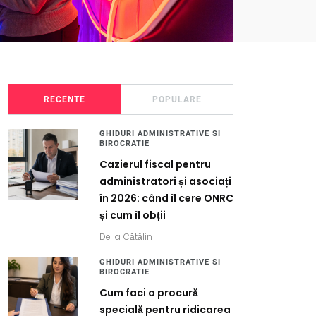
RECENTE
POPULARE
GHIDURI ADMINISTRATIVE SI
BIROCRATIE
Cazierul fiscal pentru
administratori și asociați
în 2026: când îl cere ONRC
și cum îl obții
De la
Cătălin
GHIDURI ADMINISTRATIVE SI
BIROCRATIE
Cum faci o procură
specială pentru ridicarea