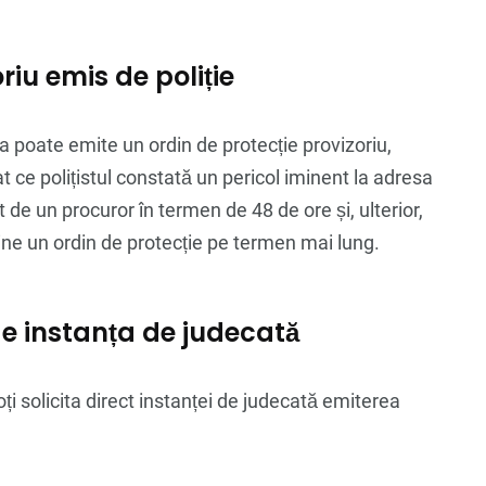
riu emis de poliție
iția poate emite un ordin de protecție provizoriu,
at ce polițistul constată un pericol iminent la adresa
 de un procuror în termen de 48 de ore și, ulterior,
ține un ordin de protecție pe termen mai lung.
de instanța de judecată
poți solicita direct instanței de judecată emiterea