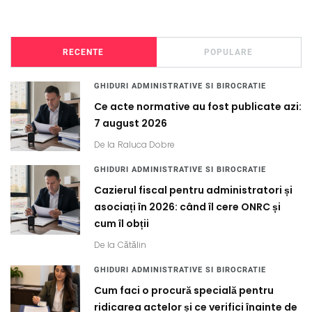
RECENTE
POPULARE
GHIDURI ADMINISTRATIVE SI BIROCRATIE
Ce acte normative au fost publicate azi:
7 august 2026
De la
Raluca Dobre
GHIDURI ADMINISTRATIVE SI BIROCRATIE
Cazierul fiscal pentru administratori și
asociați în 2026: când îl cere ONRC și
cum îl obții
De la
Cătălin
GHIDURI ADMINISTRATIVE SI BIROCRATIE
Cum faci o procură specială pentru
ridicarea actelor și ce verifici înainte de