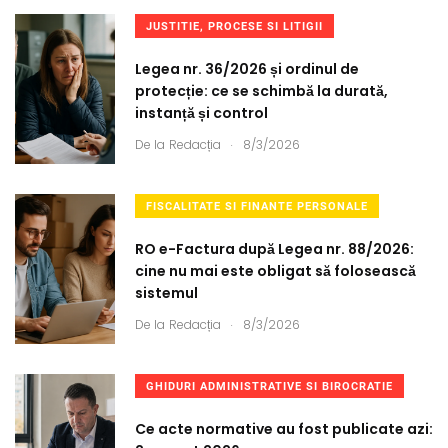
JUSTITIE, PROCESE SI LITIGII
Legea nr. 36/2026 și ordinul de
protecție: ce se schimbă la durată,
instanță și control
.
De la
Redacția
8/3/2026
FISCALITATE SI FINANTE PERSONALE
RO e-Factura după Legea nr. 88/2026:
cine nu mai este obligat să folosească
sistemul
.
De la
Redacția
8/3/2026
GHIDURI ADMINISTRATIVE SI BIROCRATIE
Ce acte normative au fost publicate azi: