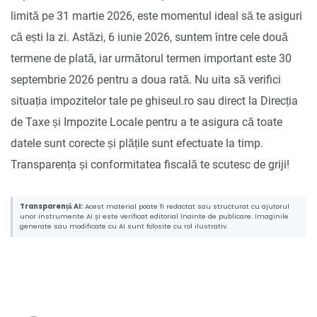
limită pe 31 martie 2026, este momentul ideal să te asiguri
că ești la zi. Astăzi, 6 iunie 2026, suntem între cele două
termene de plată, iar următorul termen important este 30
septembrie 2026 pentru a doua rată. Nu uita să verifici
situația impozitelor tale pe ghiseul.ro sau direct la Direcția
de Taxe și Impozite Locale pentru a te asigura că toate
datele sunt corecte și plățile sunt efectuate la timp.
Transparența și conformitatea fiscală te scutesc de griji!
Transparență AI:
Acest material poate fi redactat sau structurat cu ajutorul
unor instrumente AI și este verificat editorial înainte de publicare. Imaginile
generate sau modificate cu AI sunt folosite cu rol ilustrativ.