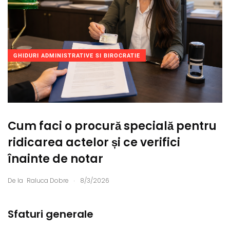
GHIDURI ADMINISTRATIVE SI BIROCRATIE
Cum faci o procură specială pentru
ridicarea actelor și ce verifici
înainte de notar
.
De la
Raluca Dobre
8/3/2026
Sfaturi generale