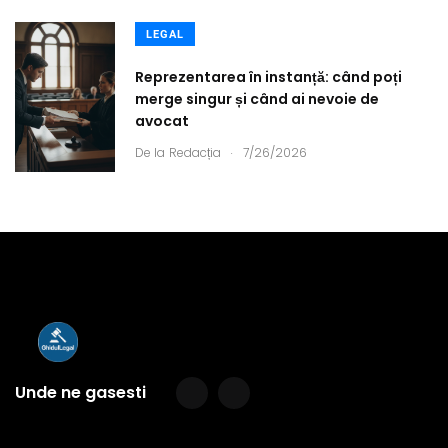
LEGAL
Reprezentarea în instanță: când poți
merge singur și când ai nevoie de
avocat
.
De la
Redacția
7/26/2026
Unde ne gasesti