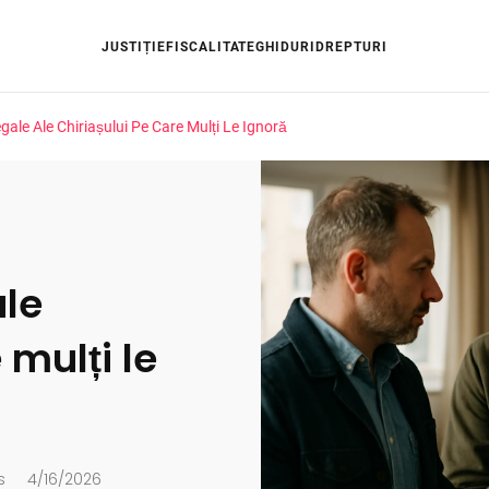
JUSTIȚIE
FISCALITATE
GHIDURI
DREPTURI
egale Ale Chiriașului Pe Care Mulți Le Ignoră
ale
 mulți le
s
4/16/2026