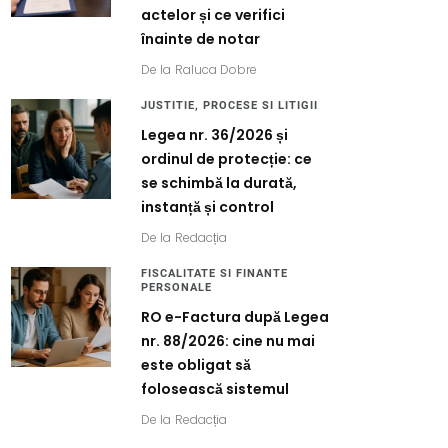
actelor și ce verifici
înainte de notar
De la
Raluca Dobre
JUSTITIE, PROCESE SI LITIGII
Legea nr. 36/2026 și
ordinul de protecție: ce
se schimbă la durată,
instanță și control
De la
Redacția
FISCALITATE SI FINANTE
PERSONALE
RO e-Factura după Legea
nr. 88/2026: cine nu mai
este obligat să
folosească sistemul
De la
Redacția