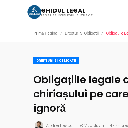
GHIDUL LEGAL
LEGEA PE ÎNȚELESUL TUTUROR
Prima Pagina
Drepturi Si Obligatii
Obligațiile L
DREPTURI SI OBLIGATII
Obligațiile legale 
chiriașului pe care
ignoră
Andrei Iliescu
5K Vizualizari
47 Share