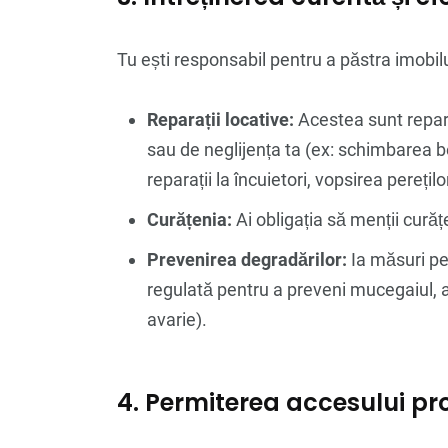
Tu ești responsabil pentru a păstra imobilul
Reparații locative:
Acestea sunt repara
sau de neglijența ta (ex: schimbarea bec
reparații la încuietori, vopsirea perețil
Curățenia:
Ai obligația să menții curățe
Prevenirea degradărilor:
Ia măsuri pen
regulată pentru a preveni mucegaiul, a
avarie).
4. Permiterea accesului pro