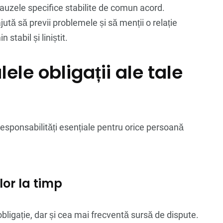
lauzele specifice stabilite de comun acord.
jută să previi problemele și să menții o relație
stabil și liniștit.
ele obligații ale tale
 responsabilități esențiale pentru orice persoană
ilor la timp
bligație, dar și cea mai frecventă sursă de dispute.