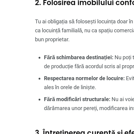
2. Folosirea imobilului conf
Tu ai obligația să folosești locuința doar î
ca locuință familială, nu ca spațiu comercia
bun proprietar.
Fără schimbarea destinației:
Nu poți 
de producție fără acordul scris al propr
Respectarea normelor de locuire:
Evi
ales în orele de liniște.
Fără modificări structurale:
Nu ai voie
dărâmarea unor pereți, modificarea inst
3. Întreținerea curentă și e