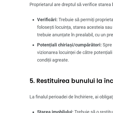
Proprietarul are dreptul să verifice starea
Verificări:
Trebuie să permiți proprieta
folosești locuința, starea acesteia sau
trebuie anunțate în prealabil, cu un pr
Potențiali chiriași/cumpărători:
Spre f
vizionarea locuinței de către potențiali
condiții agreate.
5. Restituirea bunului la î
La finalul perioadei de închiriere, ai obliga
Starea imobilului:
Trebuie să o restitui