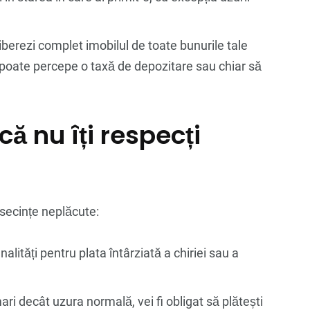
liberezi complet imobilul de toate bunurile tale
l poate percepe o taxă de depozitare sau chiar să
ă nu îți respecți
secințe neplăcute:
alități pentru plata întârziată a chiriei sau a
ri decât uzura normală, vei fi obligat să plătești