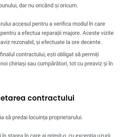
 bunului, dar nu oricând și oricum.
rului accesul pentru a verifica modul în care
 pentru a efectua reparații majore. Aceste vizite
eaviz rezonabil, și efectuate la ore decente.
inalul contractului, ești obligat să permiți
 noi chiriași sau cumpărători, tot cu preaviz și în
ncetarea contractului
ția să predai locuința proprietarului.
 în starea în care ai primit-o, cu excepția uzurii