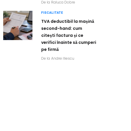
De la
Raluca Dobre
FISCALITATE
TVA deductibil la mașină
second-hand: cum
citești factura și ce
verifici înainte să cumperi
pe firmă
De la
Andrei Iliescu