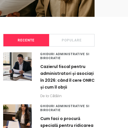
RECENTE
POPULARE
GHIDURI ADMINISTRATIVE SI
BIROCRATIE
Cazierul fiscal pentru
administratori și asociați
în 2026: când îl cere ONRC
și cum îl obții
De la
Cătălin
GHIDURI ADMINISTRATIVE SI
BIROCRATIE
Cum faci o procură
specială pentru ridicarea