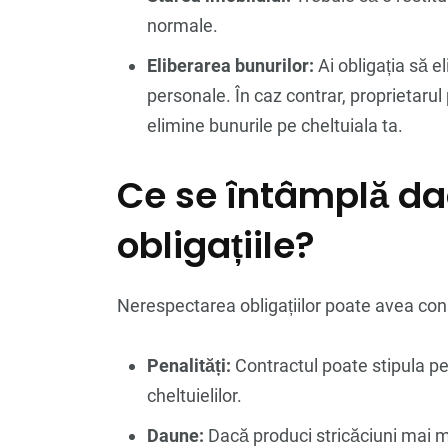
normale.
Eliberarea bunurilor:
Ai obligația să e
personale. În caz contrar, proprietaru
elimine bunurile pe cheltuiala ta.
Ce se întâmplă dac
obligațiile?
Nerespectarea obligațiilor poate avea con
Penalități:
Contractul poate stipula pen
cheltuielilor.
Daune:
Dacă produci stricăciuni mai ma