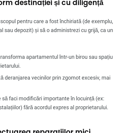
orm destinației și cu diligență
n scopul pentru care a fost închiriată (de exemplu,
l sau depozit) și să o administrezi cu grijă, ca un
transforma apartamentul într-un birou sau spațiu
ietarului.
tă deranjarea vecinilor prin zgomot excesiv, mai
 să faci modificări importante în locuință (ex:
alațiilor) fără acordul expres al proprietarului.
fectuarea reparațiilor mici