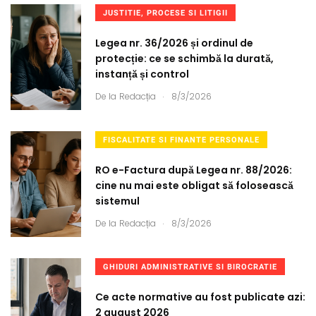
JUSTITIE, PROCESE SI LITIGII
Legea nr. 36/2026 și ordinul de
protecție: ce se schimbă la durată,
instanță și control
.
De la
Redacția
8/3/2026
FISCALITATE SI FINANTE PERSONALE
RO e-Factura după Legea nr. 88/2026:
cine nu mai este obligat să folosească
sistemul
.
De la
Redacția
8/3/2026
GHIDURI ADMINISTRATIVE SI BIROCRATIE
Ce acte normative au fost publicate azi:
2 august 2026