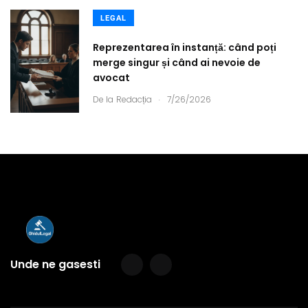
LEGAL
Reprezentarea în instanță: când poți
merge singur și când ai nevoie de
avocat
.
De la
Redacția
7/26/2026
Unde ne gasesti