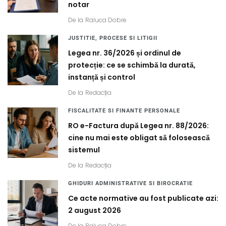
notar
De la
Raluca Dobre
JUSTITIE, PROCESE SI LITIGII
Legea nr. 36/2026 și ordinul de
protecție: ce se schimbă la durată,
instanță și control
De la
Redacția
FISCALITATE SI FINANTE PERSONALE
RO e-Factura după Legea nr. 88/2026:
cine nu mai este obligat să folosească
sistemul
De la
Redacția
GHIDURI ADMINISTRATIVE SI BIROCRATIE
Ce acte normative au fost publicate azi:
2 august 2026
De la
Raluca Dobre