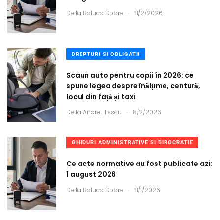
.
De la
Raluca Dobre
8/2/2026
DREPTURI SI OBLIGATII
Scaun auto pentru copii în 2026: ce
spune legea despre înălțime, centură,
locul din față și taxi
.
De la
Andrei Iliescu
8/2/2026
GHIDURI ADMINISTRATIVE SI BIROCRATIE
Ce acte normative au fost publicate azi:
1 august 2026
.
De la
Raluca Dobre
8/1/2026