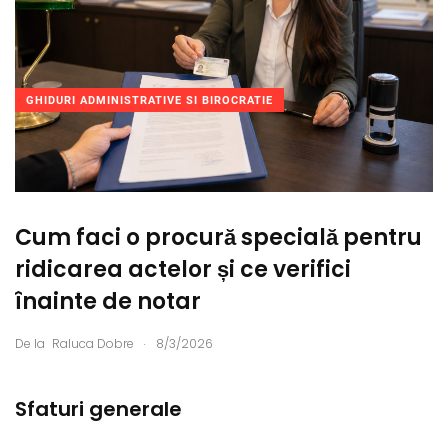
GHIDURI ADMINISTRATIVE SI BIROCRATIE
Cum faci o procură specială pentru
ridicarea actelor și ce verifici
înainte de notar
.
De la
Raluca Dobre
8/3/2026
Sfaturi generale