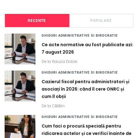
RECENTE
POPULARE
GHIDURI ADMINISTRATIVE SI BIROCRATIE
Ce acte normative au fost publicate azi:
7 august 2026
De la
Raluca Dobre
GHIDURI ADMINISTRATIVE SI BIROCRATIE
Cazierul fiscal pentru administratori și
asociați în 2026: când îl cere ONRC și
cum îl obții
De la
Cătălin
GHIDURI ADMINISTRATIVE SI BIROCRATIE
Cum faci o procură specială pentru
ridicarea actelor și ce verifici înainte de