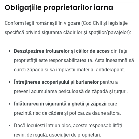
Obligațiile proprietarilor iarna
Conform legii românești în vigoare (Cod Civil și legislație
specifică privind siguranța clădirilor și spațiilor/pavajelor):
Deszăpezirea trotuarelor și căilor de acces
din fața
proprietății este responsabilitatea ta. Asta înseamnă să
cureți zăpada și să împrăștii material antiderapant.
Întreținerea acoperișului și burlanelor
pentru a
preveni acumularea periculoasă de zăpadă și țurțuri.
Înlăturarea în siguranță a gheții și zăpezii
care
prezintă risc de cădere și pot cauza daune altora.
Dacă locuiești într-un bloc, aceste responsabilități
revin, de regulă, asociației de proprietari.