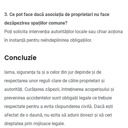
3. Ce pot face dacă asociația de proprietari nu face
dezăpezirea spațiilor comune?
Poți solicita intervenția autorităților locale sau chiar acționa
în instanță pentru neîndeplinirea obligațiilor.
Concluzie
Iarna, siguranța ta și a celor din jur depinde și de
respectarea unor reguli clare de către proprietari și
autorități. Curățarea zăpezii, întreținerea acoperișului și
prevenirea accidentelor sunt obligații legale ce trebuie
respectate pentru a evita răspunderea civilă. Dacă ești
afectat de o daună, nu ezita să aduni dovezi și să ceri
dreptatea prin mijloace legale.