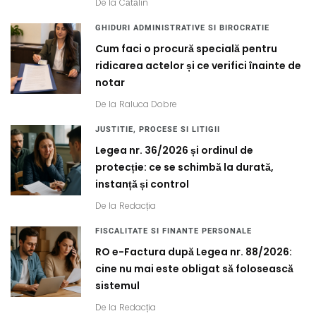
De la
Cătălin
GHIDURI ADMINISTRATIVE SI BIROCRATIE
Cum faci o procură specială pentru
ridicarea actelor și ce verifici înainte de
notar
De la
Raluca Dobre
JUSTITIE, PROCESE SI LITIGII
Legea nr. 36/2026 și ordinul de
protecție: ce se schimbă la durată,
instanță și control
De la
Redacția
FISCALITATE SI FINANTE PERSONALE
RO e-Factura după Legea nr. 88/2026:
cine nu mai este obligat să folosească
sistemul
De la
Redacția