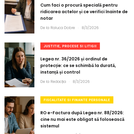
Cum faci o procură specială pentru
ridicarea actelor și ce verifici înainte de
notar
.
De la
Raluca Dobre
8/3/2026
JUSTITIE, PROCESE SI LITIGII
Legea nr. 36/2026 și ordinul de
protecție: ce se schimbă la durată,
instanță și control
.
De la
Redacția
8/3/2026
FISCALITATE SI FINANTE PERSONALE
RO e-Factura după Legea nr. 88/2026:
cine nu mai este obligat să folosească
sistemul