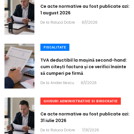
Ce acte normative au fost publicate azi:
1 august 2026
.
De la
Raluca Dobre
8/1/2026
FISCALITATE
TVA deductibil la mașină second-hand:
cum citești factura și ce verifici înainte
să cumperi pe firmă
.
De la
Andrei Iliescu
8/1/2026
GHIDURI ADMINISTRATIVE SI BIROCRATIE
Ce acte normative au fost publicate azi:
31 iulie 2026
.
De la
Raluca Dobre
7/31/2026