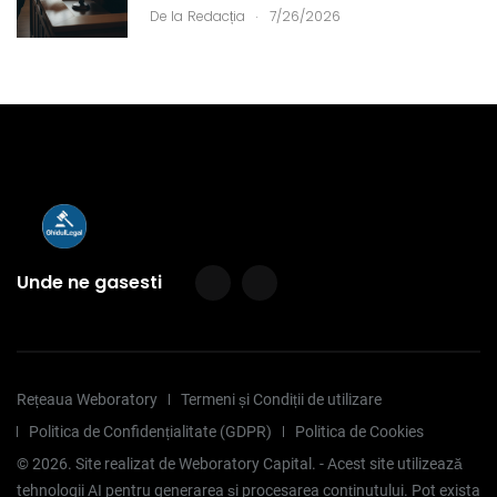
.
De la
Redacția
7/26/2026
Unde ne gasesti
Rețeaua Weboratory
Termeni și Condiții de utilizare
Politica de Confidențialitate (GDPR)
Politica de Cookies
©
2026
. Site realizat de Weboratory Capital. - Acest site utilizează
tehnologii AI pentru generarea și procesarea conținutului. Pot exista