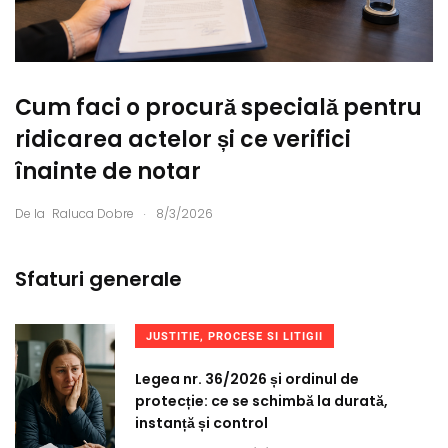
Cum faci o procură specială pentru
ridicarea actelor și ce verifici
înainte de notar
.
De la
Raluca Dobre
8/3/2026
Sfaturi generale
JUSTITIE, PROCESE SI LITIGII
Legea nr. 36/2026 și ordinul de
protecție: ce se schimbă la durată,
instanță și control