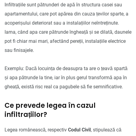
Infiltrațiile sunt pătrunderi de apă în structura casei sau
apartamentului, care pot apărea din cauza țevilor sparte, a
acoperișului deteriorat sau a instalațiilor neîntreținute.
Iarna, când apa care pătrunde îngheață și se dilată, daunele
pot fi chiar mai mari, afectând pereții, instalațiile electrice
sau finisajele.
Exemplu: Dacă locuința de deasupra ta are o țeavă spartă
și apa pătrunde la tine, iar în plus gerul transformă apa în
gheață, există risc real ca pagubele să fie semnificative.
Ce prevede legea în cazul
infiltrațiilor?
Legea românească, respectiv
Codul Civil
, stipulează că