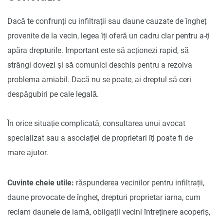
Dacă te confrunți cu infiltrații sau daune cauzate de îngheț
provenite de la vecin, legea îți oferă un cadru clar pentru a-ți
apăra drepturile. Important este să acționezi rapid, să
strângi dovezi și să comunici deschis pentru a rezolva
problema amiabil. Dacă nu se poate, ai dreptul să ceri
despăgubiri pe cale legală.
În orice situație complicată, consultarea unui avocat
specializat sau a asociației de proprietari îți poate fi de
mare ajutor.
Cuvinte cheie utile:
răspunderea vecinilor pentru infiltrații,
daune provocate de îngheț, drepturi proprietar iarna, cum
reclam daunele de iarnă, obligații vecini întreținere acoperiș,