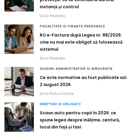
instanță și control
De la
Redacția
FISCALITATE SI FINANTE PERSONALE
RO e-Factura după Legea nr. 88/2026:
cine nu mai este obligat să folosească
sistemul
De la
Redacția
GHIDURI ADMINISTRATIVE SI BIROCRATIE
Ce acte normative au fost publicate azi:
2 august 2026
De la
Raluca Dobre
DREPTURI SI OBLIGATII
Scaun auto pentru copii în 2026: ce
spune legea despre înălțime, centură,
locul din față și taxi