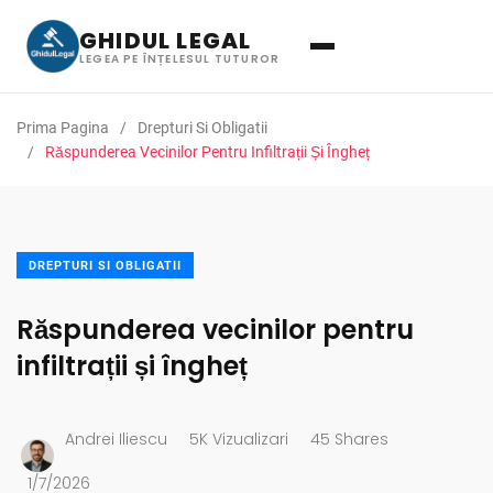
GHIDUL LEGAL
LEGEA PE ÎNȚELESUL TUTUROR
Prima Pagina
Drepturi Si Obligatii
Răspunderea Vecinilor Pentru Infiltrații Și Îngheț
DREPTURI SI OBLIGATII
Răspunderea vecinilor pentru
infiltrații și îngheț
Andrei Iliescu
5K Vizualizari
45 Shares
1/7/2026