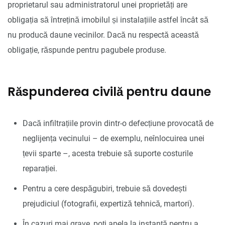
proprietarul sau administratorul unei proprietăți are
obligația să întrețină imobilul și instalațiile astfel încât să
nu producă daune vecinilor. Dacă nu respectă această
obligație, răspunde pentru pagubele produse.
Răspunderea civilă pentru daune
Dacă infiltrațiile provin dintr-o defecțiune provocată de
neglijența vecinului – de exemplu, neînlocuirea unei
țevii sparte –, acesta trebuie să suporte costurile
reparației.
Pentru a cere despăgubiri, trebuie să dovedești
prejudiciul (fotografii, expertiză tehnică, martori).
În cazuri mai grave, poți apela la instanță pentru a