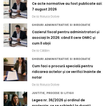
Ce acte normative au fost publicate azi:
7 august 2026
De la
Raluca Dobre
GHIDURI ADMINISTRATIVE SI BIROCRATIE
Cazierul fiscal pentru administratori și
asociați în 2026: când îl cere ONRC și
cum îl obții
De la
Cătălin
GHIDURI ADMINISTRATIVE SI BIROCRATIE
Cum faci o procură specială pentru
ridicarea actelor și ce verifici înainte de
notar
De la
Raluca Dobre
JUSTITIE, PROCESE SI LITIGII
Legea nr. 36/2026 și ordinul de
protecție: ce se schimbă la durată,