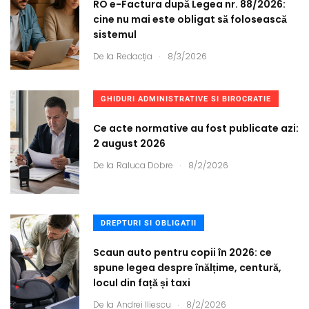
RO e-Factura după Legea nr. 88/2026:
cine nu mai este obligat să folosească
sistemul
.
De la
Redacția
8/3/2026
GHIDURI ADMINISTRATIVE SI BIROCRATIE
Ce acte normative au fost publicate azi:
2 august 2026
.
De la
Raluca Dobre
8/2/2026
DREPTURI SI OBLIGATII
Scaun auto pentru copii în 2026: ce
spune legea despre înălțime, centură,
locul din față și taxi
.
De la
Andrei Iliescu
8/2/2026