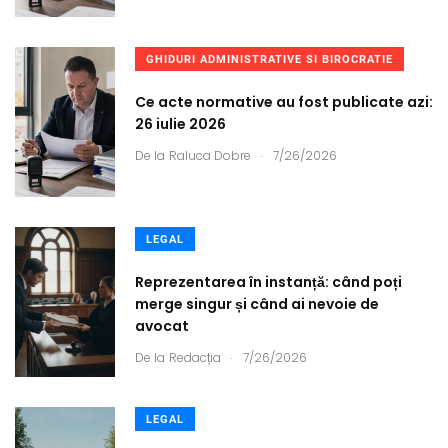
GHIDURI ADMINISTRATIVE SI BIROCRATIE
Ce acte normative au fost publicate azi:
26 iulie 2026
.
De la
Raluca Dobre
7/26/2026
LEGAL
Reprezentarea în instanță: când poți
merge singur și când ai nevoie de
avocat
.
De la
Redacția
7/26/2026
LEGAL