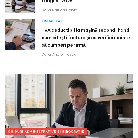
1 august 2026
De la
Raluca Dobre
FISCALITATE
TVA deductibil la mașină second-hand:
cum citești factura și ce verifici înainte
să cumperi pe firmă
De la
Andrei Iliescu
GHIDURI ADMINISTRATIVE SI BIROCRATIE