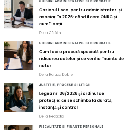
GHIDURI ADMINISTRATIVE SI BIROCRATIE
Cazierul fiscal pentru administratori și
asociați în 2026: când îl cere ONRC și
cum îl obții
De la
Cătălin
GHIDURI ADMINISTRATIVE SI BIROCRATIE
Cum faci o procură specială pentru
ridicarea actelor și ce verifici înainte de
notar
De la
Raluca Dobre
JUSTITIE, PROCESE SI LITIGII
Legea nr. 36/2026 și ordinul de
protecție: ce se schimbă la durată,
instanță și control
De la
Redacția
FISCALITATE SI FINANTE PERSONALE