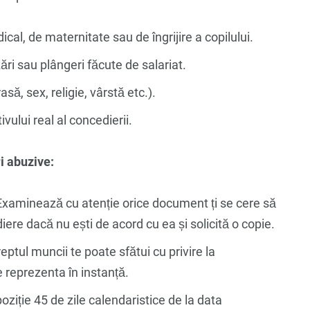
al, de maternitate sau de îngrijire a copilului.
ri sau plângeri făcute de salariat.
ă, sex, religie, vârstă etc.).
vului real al concedierii.
i abuzive:
xaminează cu atenție orice document ți se cere să
re dacă nu ești de acord cu ea și solicită o copie.
eptul muncii te poate sfătui cu privire la
te reprezenta în instanță.
poziție 45 de zile calendaristice de la data