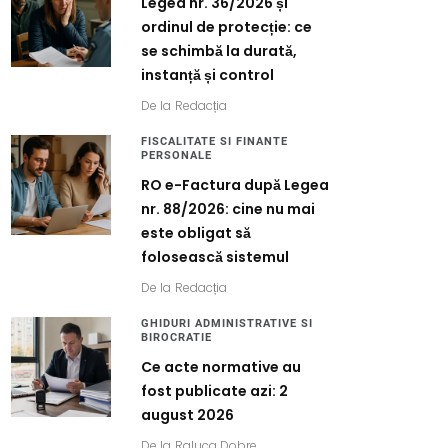
Legea nr. 36/2026 și
ordinul de protecție: ce
se schimbă la durată,
instanță și control
De la
Redacția
FISCALITATE SI FINANTE
PERSONALE
RO e-Factura după Legea
nr. 88/2026: cine nu mai
este obligat să
folosească sistemul
De la
Redacția
GHIDURI ADMINISTRATIVE SI
BIROCRATIE
Ce acte normative au
fost publicate azi: 2
august 2026
De la
Raluca Dobre