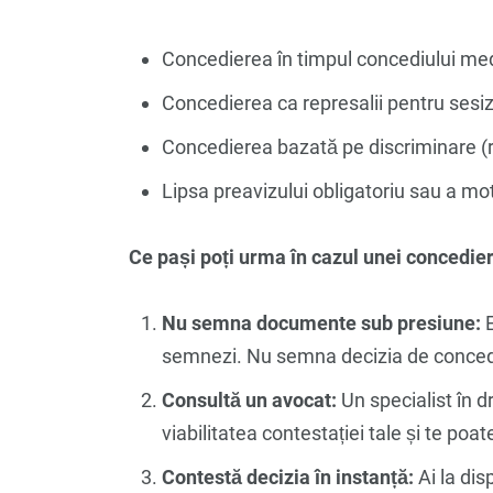
Concedierea în timpul concediului medic
Concedierea ca represalii pentru sesiză
Concedierea bazată pe discriminare (ras
Lipsa preavizului obligatoriu sau a moti
Ce pași poți urma în cazul unei concedier
Nu semna documente sub presiune:
E
semnezi. Nu semna decizia de concedie
Consultă un avocat:
Un specialist în dr
viabilitatea contestației tale și te poa
Contestă decizia în instanță:
Ai la dis