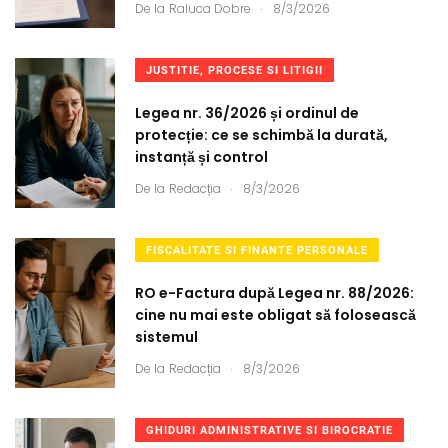
.
De la
Raluca Dobre
8/3/2026
JUSTITIE, PROCESE SI LITIGII
Legea nr. 36/2026 și ordinul de
protecție: ce se schimbă la durată,
instanță și control
.
De la
Redacția
8/3/2026
FISCALITATE SI FINANTE PERSONALE
RO e-Factura după Legea nr. 88/2026:
cine nu mai este obligat să folosească
sistemul
.
De la
Redacția
8/3/2026
GHIDURI ADMINISTRATIVE SI BIROCRATIE