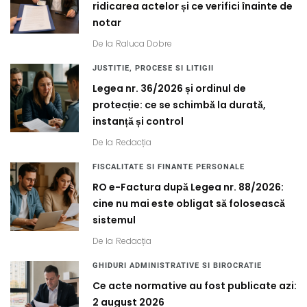
ridicarea actelor și ce verifici înainte de
notar
De la
Raluca Dobre
JUSTITIE, PROCESE SI LITIGII
Legea nr. 36/2026 și ordinul de
protecție: ce se schimbă la durată,
instanță și control
De la
Redacția
FISCALITATE SI FINANTE PERSONALE
RO e-Factura după Legea nr. 88/2026:
cine nu mai este obligat să folosească
sistemul
De la
Redacția
GHIDURI ADMINISTRATIVE SI BIROCRATIE
Ce acte normative au fost publicate azi:
2 august 2026