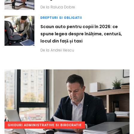
De la
Raluca Dobre
DREPTURI SI OBLIGATII
Scaun auto pentru copii în 2026: ce
spune legea despre înălțime, centură,
locul din față și taxi
De la
Andrei Iliescu
GHIDURI ADMINISTRATIVE SI BIROCRATIE