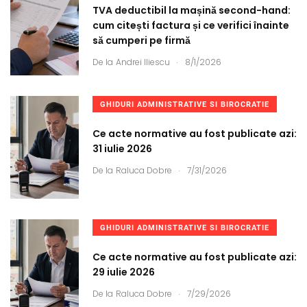
TVA deductibil la mașină second-hand:
cum citești factura și ce verifici înainte
să cumperi pe firmă
.
De la
Andrei Iliescu
8/1/2026
GHIDURI ADMINISTRATIVE SI BIROCRATIE
Ce acte normative au fost publicate azi:
31 iulie 2026
.
De la
Raluca Dobre
7/31/2026
GHIDURI ADMINISTRATIVE SI BIROCRATIE
Ce acte normative au fost publicate azi:
29 iulie 2026
.
De la
Raluca Dobre
7/29/2026