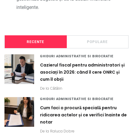
inteligente.
RECENTE
POPULARE
GHIDURI ADMINISTRATIVE SI BIROCRATIE
Cazierul fiscal pentru administratori și
asociați în 2026: când îl cere ONRC și
cum îl obții
De la
Cătălin
GHIDURI ADMINISTRATIVE SI BIROCRATIE
Cum faci o procură specială pentru
ridicarea actelor și ce verifici înainte de
notar
De la
Raluca Dobre