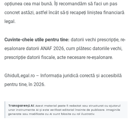
opțiunea cea mai bună. Îți recomandăm să faci un pas
concret astăzi, astfel încât să-ți recapeți liniștea financiară
legal.
Cuvinte-cheie utile pentru tine:
datorii vechi prescripție, re-
eșalonare datorii ANAF 2026, cum plătesc datoriile vechi,
prescripție datorii fiscale, acte necesare re-eșalonare.
GhidulLegal.ro – Informația juridică corectă și accesibilă
pentru tine, în 2026.
Transparență AI:
Acest material poate fi redactat sau structurat cu ajutorul
unor instrumente AI și este verificat editorial înainte de publicare. Imaginile
generate sau modificate cu AI sunt folosite cu rol ilustrativ.