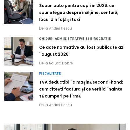
Scaun auto pentru copii în 2026: ce
spune legea despre înălțime, centură,
locul din față și taxi
De la
Andrei Iliescu
GHIDURI ADMINISTRATIVE SI BIROCRATIE
Ce acte normative au fost publicate azi:
1 august 2026
De la
Raluca Dobre
FISCALITATE
TVA deductibil la mașină second-hand:
cum citești factura și ce verifici înainte
să cumperi pe firmă
De la
Andrei Iliescu