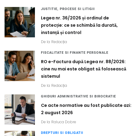
JUSTITIE, PROCESE SI LITIGII
Legea nr. 36/2026 și ordinul de
protecție: ce se schimbă la durată,
instanță și control
De la
Redacția
FISCALITATE SI FINANTE PERSONALE
RO e-Factura după Legea nr. 88/2026:
cine nu mai este obligat să folosească
sistemul
De la
Redacția
GHIDURI ADMINISTRATIVE SI BIROCRATIE
Ce acte normative au fost publicate azi:
2 august 2026
De la
Raluca Dobre
DREPTURI SI OBLIGATII