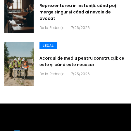
Reprezentarea în instanță: când poți
merge singur și când ai nevoie de
avocat
.
De la
Redacția
7/26/2026
LEGAL
Acordul de mediu pentru construcții: ce
este și când este necesar
.
De la
Redacția
7/25/2026