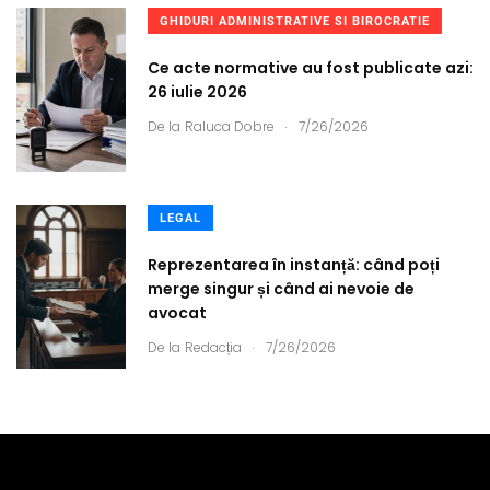
GHIDURI ADMINISTRATIVE SI BIROCRATIE
Ce acte normative au fost publicate azi:
26 iulie 2026
.
De la
Raluca Dobre
7/26/2026
LEGAL
Reprezentarea în instanță: când poți
merge singur și când ai nevoie de
avocat
.
De la
Redacția
7/26/2026