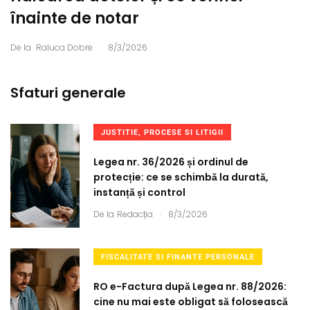
înainte de notar
.
De la
Raluca Dobre
8/3/2026
Sfaturi generale
JUSTITIE, PROCESE SI LITIGII
Legea nr. 36/2026 și ordinul de
protecție: ce se schimbă la durată,
instanță și control
.
De la
Redacția
8/3/2026
FISCALITATE SI FINANTE PERSONALE
RO e-Factura după Legea nr. 88/2026:
cine nu mai este obligat să folosească