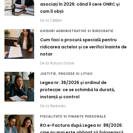
asociați în 2026: când îl cere ONRC și
cum îl obții
De la
Cătălin
GHIDURI ADMINISTRATIVE SI BIROCRATIE
Cum faci o procură specială pentru
ridicarea actelor și ce verifici înainte de
notar
De la
Raluca Dobre
JUSTITIE, PROCESE SI LITIGII
Legea nr. 36/2026 și ordinul de
protecție: ce se schimbă la durată,
instanță și control
De la
Redacția
FISCALITATE SI FINANTE PERSONALE
RO e-Factura după Legea nr. 88/2026:
cine nu mai este obligat să folosească