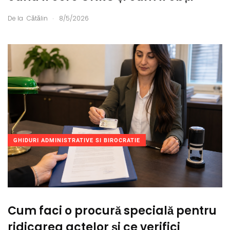
.
De la
Cătălin
8/5/2026
GHIDURI ADMINISTRATIVE SI BIROCRATIE
Cum faci o procură specială pentru
ridicarea actelor și ce verifici