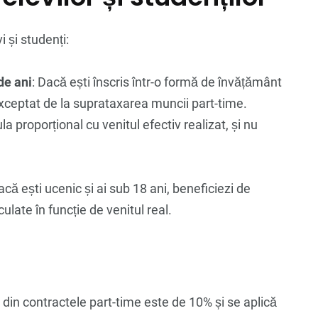
 și studenți:
de ani
: Dacă ești înscris într-o formă de învățământ
 exceptat de la suprataxarea muncii part-time.
ula proporțional cu venitul efectiv realizat, și nu
acă ești ucenic și ai sub 18 ani, beneficiezi de
culate în funcție de venitul real.
e din contractele part-time este de 10% și se aplică