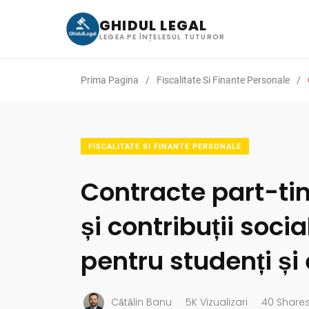
GHIDUL LEGAL
LEGEA PE ÎNȚELESUL TUTUROR
Prima Pagina
Fiscalitate Si Finante Personale
FISCALITATE SI FINANTE PERSONALE
Contracte part-ti
și contribuții soci
pentru studenți și 
Cătălin Banu
5K Vizualizari
40 Share