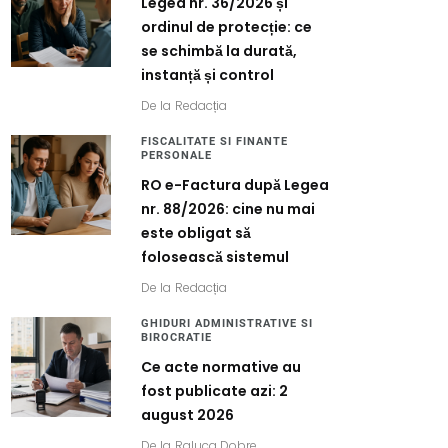
Legea nr. 36/2026 și
ordinul de protecție: ce
se schimbă la durată,
instanță și control
De la
Redacția
FISCALITATE SI FINANTE
PERSONALE
RO e-Factura după Legea
nr. 88/2026: cine nu mai
este obligat să
folosească sistemul
De la
Redacția
GHIDURI ADMINISTRATIVE SI
BIROCRATIE
Ce acte normative au
fost publicate azi: 2
august 2026
De la
Raluca Dobre