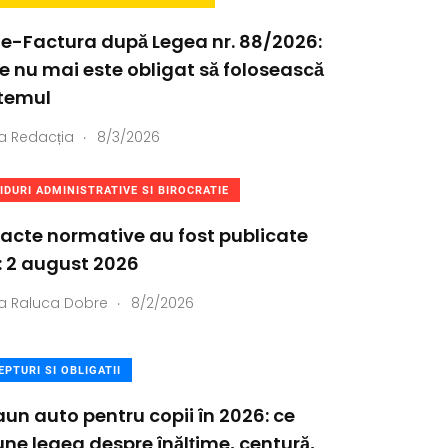
 e-Factura după Legea nr. 88/2026:
e nu mai este obligat să folosească
stemul
.
a
Redacția
8/3/2026
IDURI ADMINISTRATIVE SI BIROCRATIE
acte normative au fost publicate
: 2 august 2026
.
a
Raluca Dobre
8/2/2026
EPTURI SI OBLIGATII
un auto pentru copii în 2026: ce
ne legea despre înălțime, centură,