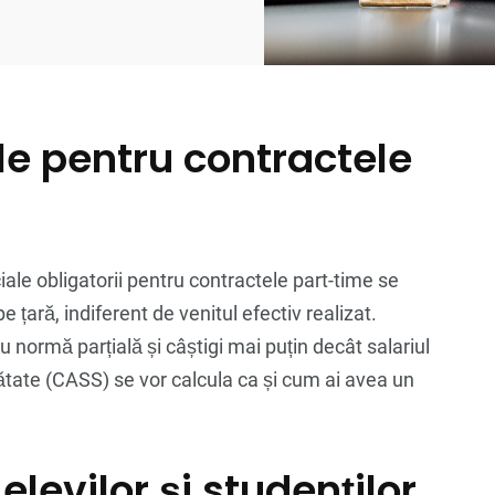
ale pentru contractele
ale obligatorii pentru contractele part-time se
e țară, indiferent de venitul efectiv realizat.
 normă parțială și câștigi mai puțin decât salariul
nătate (CASS) se vor calcula ca și cum ai avea un
elevilor și studenților