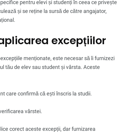
specifice pentru elevi și studenți în ceea ce privește
culează și se reține la sursă de către angajator,
țional.
plicarea excepțiilor
excepțiile menționate, este necesar să îi furnizezi
ul tău de elev sau student și vârsta. Aceste
t care confirmă că ești înscris la studii.
erificarea vârstei.
lice corect aceste excepții, dar furnizarea