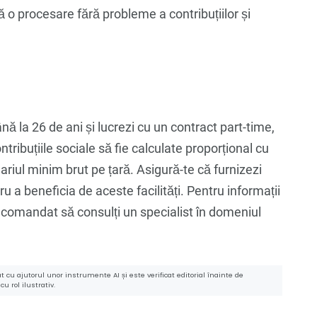
 o procesare fără probleme a contribuțiilor și
ă la 26 de ani și lucrezi cu un contract part-time,
ntribuțiile sociale să fie calculate proporțional cu
alariul minim brut pe țară. Asigură-te că furnizezi
a beneficia de aceste facilități. Pentru informații
recomandat să consulți un specialist în domeniul
 cu ajutorul unor instrumente AI și este verificat editorial înainte de
u rol ilustrativ.