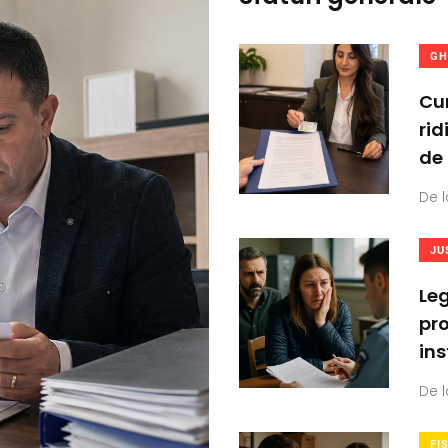
GH
Cum
rid
de
De l
JU
Leg
pro
ins
De l
FI