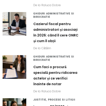
De la
Raluca Dobre
GHIDURI ADMINISTRATIVE SI
BIROCRATIE
Cazierul fiscal pentru
administratori și asociați
în 2026: când îl cere ONRC
și cum îl obții
De la
Cătălin
GHIDURI ADMINISTRATIVE SI
BIROCRATIE
Cum faci o procură
specială pentru ridicarea
actelor și ce verifici
înainte de notar
De la
Raluca Dobre
JUSTITIE, PROCESE SI LITIGII