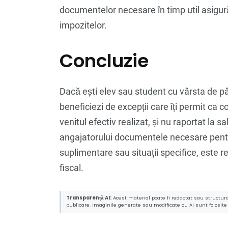
documentelor necesare în timp util asigură
impozitelor.
Concluzie
Dacă ești elev sau student cu vârsta de pân
beneficiezi de excepții care îți permit ca co
venitul efectiv realizat, și nu raportat la s
angajatorului documentele necesare pentru 
suplimentare sau situații specifice, este 
fiscal.
Transparență AI:
Acest material poate fi redactat sau structurat
publicare. Imaginile generate sau modificate cu AI sunt folosite c