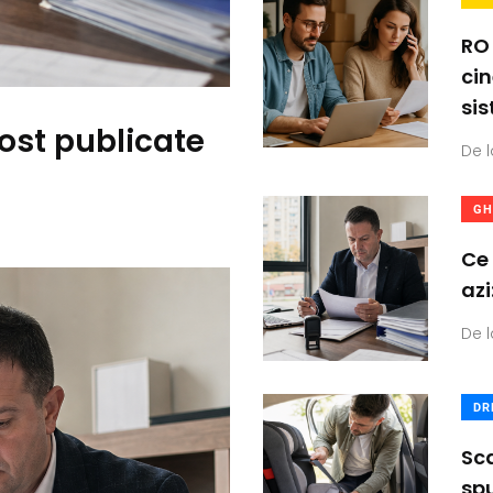
RO
cin
si
ost publicate
De l
GH
Ce 
azi
De l
DR
Sca
spu