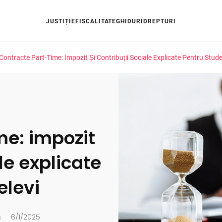
JUSTIȚIE
FISCALITATE
GHIDURI
DREPTURI
Contracte Part-Time: Impozit Și Contribuții Sociale Explicate Pentru Studen
me: impozit
ale explicate
elevi
s
6/1/2025