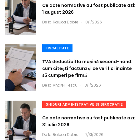
Ce acte normative au fost publicate azi:
1 august 2026
.
De la
Raluca Dobre
8/1/2026
FISCALITATE
TVA deductibil la mașină second-hand:
cum citești factura și ce verifici înainte
să cumperi pe firmă
.
De la
Andrei Iliescu
8/1/2026
GHIDURI ADMINISTRATIVE SI BIROCRATIE
Ce acte normative au fost publicate azi:
31 iulie 2026
.
De la
Raluca Dobre
7/31/2026