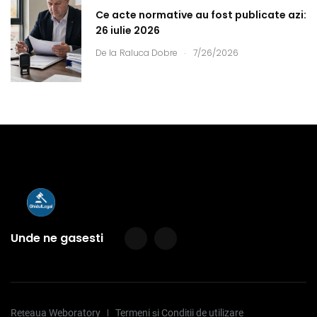
Ce acte normative au fost publicate azi:
26 iulie 2026
.
De la
Raluca Dobre
7/26/2026
Unde ne gasesti
Rețeaua Weboratory
Termeni și Condiții de utilizare