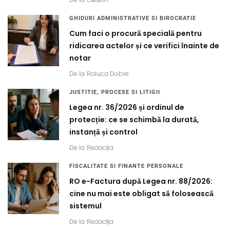
GHIDURI ADMINISTRATIVE SI BIROCRATIE
Cum faci o procură specială pentru
ridicarea actelor și ce verifici înainte de
notar
De la
Raluca Dobre
JUSTITIE, PROCESE SI LITIGII
Legea nr. 36/2026 și ordinul de
protecție: ce se schimbă la durată,
instanță și control
De la
Redacția
FISCALITATE SI FINANTE PERSONALE
RO e-Factura după Legea nr. 88/2026:
cine nu mai este obligat să folosească
sistemul
De la
Redacția