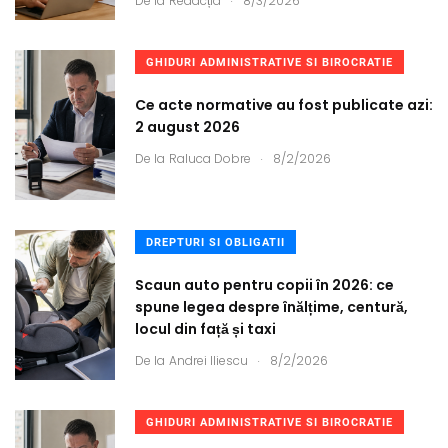
De la
Redacția
8/3/2026
GHIDURI ADMINISTRATIVE SI BIROCRATIE
Ce acte normative au fost publicate azi:
2 august 2026
.
De la
Raluca Dobre
8/2/2026
DREPTURI SI OBLIGATII
Scaun auto pentru copii în 2026: ce
spune legea despre înălțime, centură,
locul din față și taxi
.
De la
Andrei Iliescu
8/2/2026
GHIDURI ADMINISTRATIVE SI BIROCRATIE