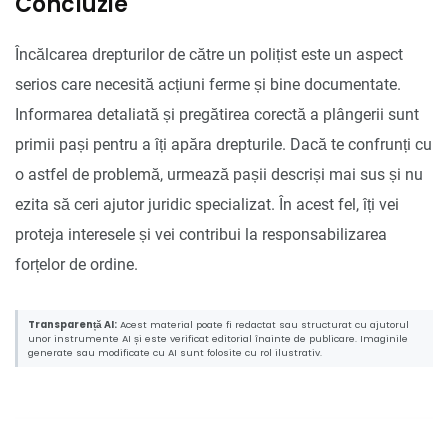
Concluzie
Încălcarea drepturilor de către un polițist este un aspect
serios care necesită acțiuni ferme și bine documentate.
Informarea detaliată și pregătirea corectă a plângerii sunt
primii pași pentru a îți apăra drepturile. Dacă te confrunți cu
o astfel de problemă, urmează pașii descriși mai sus și nu
ezita să ceri ajutor juridic specializat. În acest fel, îți vei
proteja interesele și vei contribui la responsabilizarea
forțelor de ordine.
Transparență AI:
Acest material poate fi redactat sau structurat cu ajutorul
unor instrumente AI și este verificat editorial înainte de publicare. Imaginile
generate sau modificate cu AI sunt folosite cu rol ilustrativ.