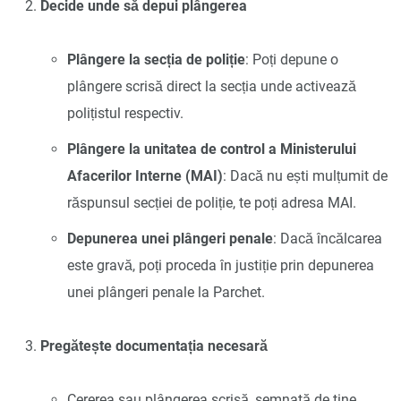
Decide unde să depui plângerea
Plângere la secția de poliție
: Poți depune o
plângere scrisă direct la secția unde activează
polițistul respectiv.
Plângere la unitatea de control a Ministerului
Afacerilor Interne (MAI)
: Dacă nu ești mulțumit de
răspunsul secției de poliție, te poți adresa MAI.
Depunerea unei plângeri penale
: Dacă încălcarea
este gravă, poți proceda în justiție prin depunerea
unei plângeri penale la Parchet.
Pregătește documentația necesară
Cererea sau plângerea scrisă, semnată de tine.