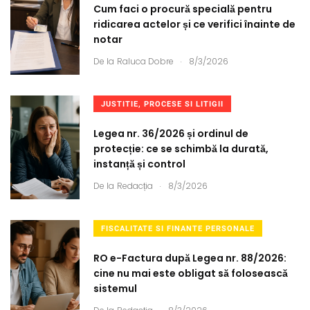
Cum faci o procură specială pentru
ridicarea actelor și ce verifici înainte de
notar
.
De la
Raluca Dobre
8/3/2026
JUSTITIE, PROCESE SI LITIGII
Legea nr. 36/2026 și ordinul de
protecție: ce se schimbă la durată,
instanță și control
.
De la
Redacția
8/3/2026
FISCALITATE SI FINANTE PERSONALE
RO e-Factura după Legea nr. 88/2026:
cine nu mai este obligat să folosească
sistemul
.