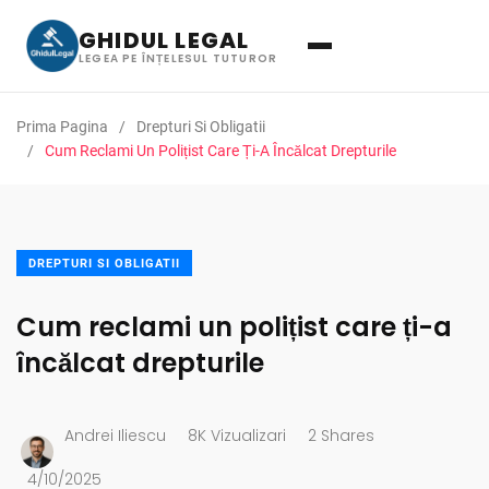
GHIDUL LEGAL
LEGEA PE ÎNȚELESUL TUTUROR
Prima Pagina
Drepturi Si Obligatii
Cum Reclami Un Polițist Care Ți-A Încălcat Drepturile
DREPTURI SI OBLIGATII
Cum reclami un polițist care ți-a
încălcat drepturile
Andrei Iliescu
8K Vizualizari
2 Shares
4/10/2025