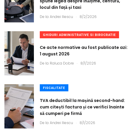
spune legea despre înălțime, centură,
locul din față și taxi
.
De la
Andrei Iliescu
8/2/2026
GHIDURI ADMINISTRATIVE SI BIROCRATIE
Ce acte normative au fost publicate azi:
1 august 2026
.
De la
Raluca Dobre
8/1/2026
FISCALITATE
TVA deductibil la mașină second-hand:
cum citești factura și ce verifici înainte
să cumperi pe firmă
.
De la
Andrei Iliescu
8/1/2026