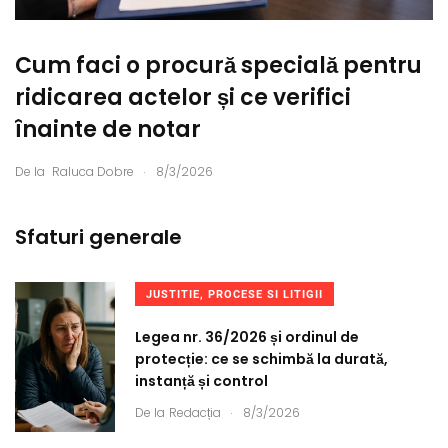
Cum faci o procură specială pentru
ridicarea actelor și ce verifici
înainte de notar
.
De la
Raluca Dobre
8/3/2026
Sfaturi generale
JUSTITIE, PROCESE SI LITIGII
Legea nr. 36/2026 și ordinul de
protecție: ce se schimbă la durată,
instanță și control
.
De la
Redacția
8/3/2026