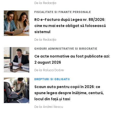
De la
Redacția
FISCALITATE SI FINANTE PERSONALE
RO e-Factura după Legea nr. 88/2026:
cine nu mai este obligat să folosească
sistemul
De la
Redacția
GHIDURI ADMINISTRATIVE SI BIROCRATIE
Ce acte normative au fost publicate azi:
2 august 2026
De la
Raluca Dobre
DREPTURI SI OBLIGATII
Scaun auto pentru copii în 2026: ce
spune legea despre înălțime, centură,
locul din față și taxi
De la
Andrei Iliescu