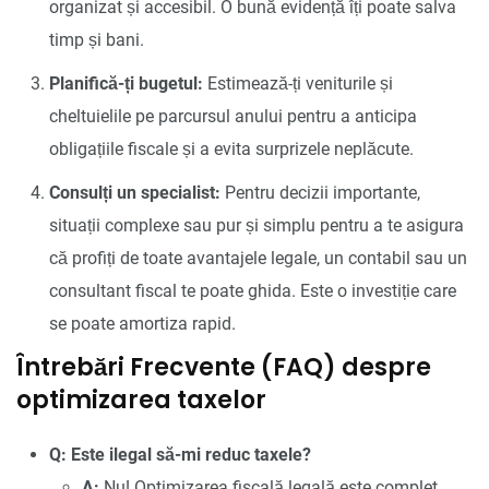
organizat și accesibil. O bună evidență îți poate salva
timp și bani.
Planifică-ți bugetul:
Estimează-ți veniturile și
cheltuielile pe parcursul anului pentru a anticipa
obligațiile fiscale și a evita surprizele neplăcute.
Consulți un specialist:
Pentru decizii importante,
situații complexe sau pur și simplu pentru a te asigura
că profiți de toate avantajele legale, un contabil sau un
consultant fiscal te poate ghida. Este o investiție care
se poate amortiza rapid.
Întrebări Frecvente (FAQ) despre
optimizarea taxelor
Q: Este ilegal să-mi reduc taxele?
A:
Nu! Optimizarea fiscală legală este complet