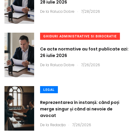
28 iulie 2026
.
De la
Raluca Dobre
7/28/2026
GHIDURI ADMINISTRATIVE SI BIROCRATIE
Ce acte normative au fost publicate azi:
26 iulie 2026
.
De la
Raluca Dobre
7/26/2026
LEGAL
Reprezentarea în instanță: când poți
merge singur și când ai nevoie de
avocat
.
De la
Redacția
7/26/2026