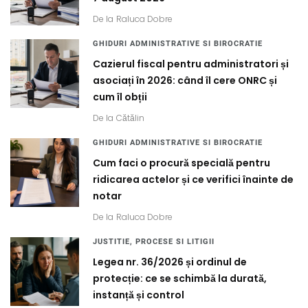
De la
Raluca Dobre
GHIDURI ADMINISTRATIVE SI BIROCRATIE
Cazierul fiscal pentru administratori și
asociați în 2026: când îl cere ONRC și
cum îl obții
De la
Cătălin
GHIDURI ADMINISTRATIVE SI BIROCRATIE
Cum faci o procură specială pentru
ridicarea actelor și ce verifici înainte de
notar
De la
Raluca Dobre
JUSTITIE, PROCESE SI LITIGII
Legea nr. 36/2026 și ordinul de
protecție: ce se schimbă la durată,
instanță și control