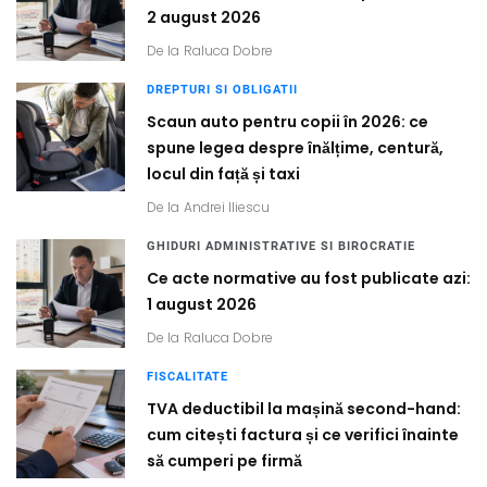
2 august 2026
De la
Raluca Dobre
DREPTURI SI OBLIGATII
Scaun auto pentru copii în 2026: ce
spune legea despre înălțime, centură,
locul din față și taxi
De la
Andrei Iliescu
GHIDURI ADMINISTRATIVE SI BIROCRATIE
Ce acte normative au fost publicate azi:
1 august 2026
De la
Raluca Dobre
FISCALITATE
TVA deductibil la mașină second-hand:
cum citești factura și ce verifici înainte
să cumperi pe firmă