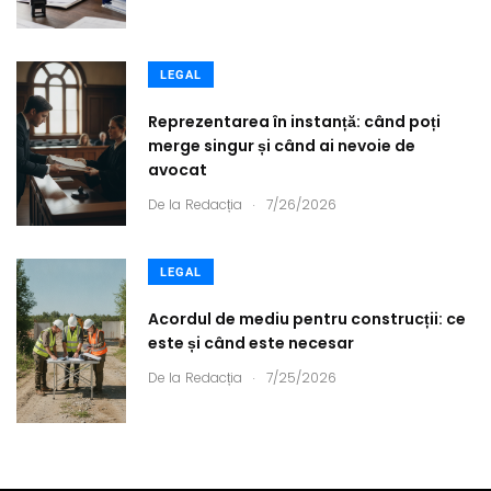
LEGAL
Reprezentarea în instanță: când poți
merge singur și când ai nevoie de
avocat
.
De la
Redacția
7/26/2026
LEGAL
Acordul de mediu pentru construcții: ce
este și când este necesar
.
De la
Redacția
7/25/2026