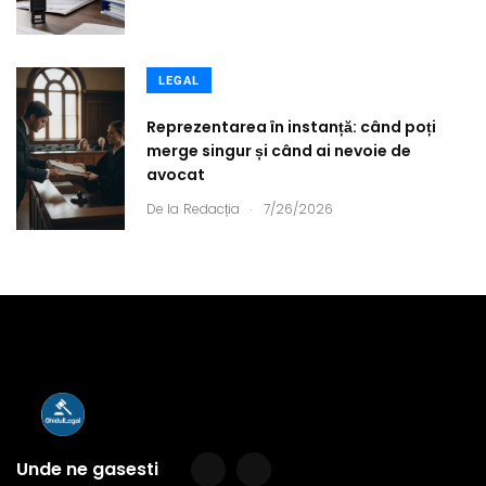
LEGAL
Reprezentarea în instanță: când poți
merge singur și când ai nevoie de
avocat
.
De la
Redacția
7/26/2026
Unde ne gasesti