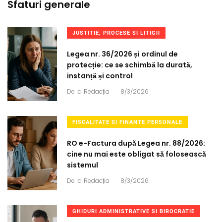
Sfaturi generale
JUSTITIE, PROCESE SI LITIGII
Legea nr. 36/2026 și ordinul de
protecție: ce se schimbă la durată,
instanță și control
.
De la
Redacția
8/3/2026
FISCALITATE SI FINANTE PERSONALE
RO e-Factura după Legea nr. 88/2026:
cine nu mai este obligat să folosească
sistemul
.
De la
Redacția
8/3/2026
GHIDURI ADMINISTRATIVE SI BIROCRATIE