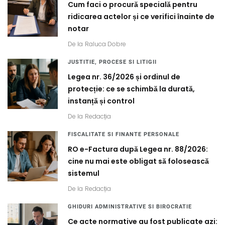
Cum faci o procură specială pentru
ridicarea actelor și ce verifici înainte de
notar
De la
Raluca Dobre
JUSTITIE, PROCESE SI LITIGII
Legea nr. 36/2026 și ordinul de
protecție: ce se schimbă la durată,
instanță și control
De la
Redacția
FISCALITATE SI FINANTE PERSONALE
RO e-Factura după Legea nr. 88/2026:
cine nu mai este obligat să folosească
sistemul
De la
Redacția
GHIDURI ADMINISTRATIVE SI BIROCRATIE
Ce acte normative au fost publicate azi: