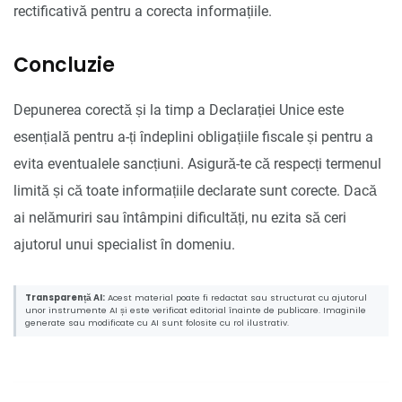
rectificativă pentru a corecta informațiile.
Concluzie
Depunerea corectă și la timp a Declarației Unice este
esențială pentru a-ți îndeplini obligațiile fiscale și pentru a
evita eventualele sancțiuni. Asigură-te că respecți termenul
limită și că toate informațiile declarate sunt corecte. Dacă
ai nelămuriri sau întâmpini dificultăți, nu ezita să ceri
ajutorul unui specialist în domeniu.
Transparență AI:
Acest material poate fi redactat sau structurat cu ajutorul
unor instrumente AI și este verificat editorial înainte de publicare. Imaginile
generate sau modificate cu AI sunt folosite cu rol ilustrativ.