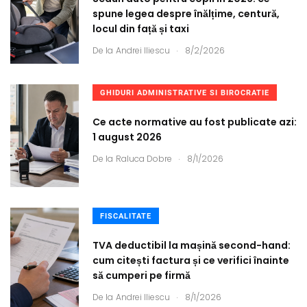
spune legea despre înălțime, centură,
locul din față și taxi
.
De la
Andrei Iliescu
8/2/2026
GHIDURI ADMINISTRATIVE SI BIROCRATIE
Ce acte normative au fost publicate azi:
1 august 2026
.
De la
Raluca Dobre
8/1/2026
FISCALITATE
TVA deductibil la mașină second-hand:
cum citești factura și ce verifici înainte
să cumperi pe firmă
.
De la
Andrei Iliescu
8/1/2026