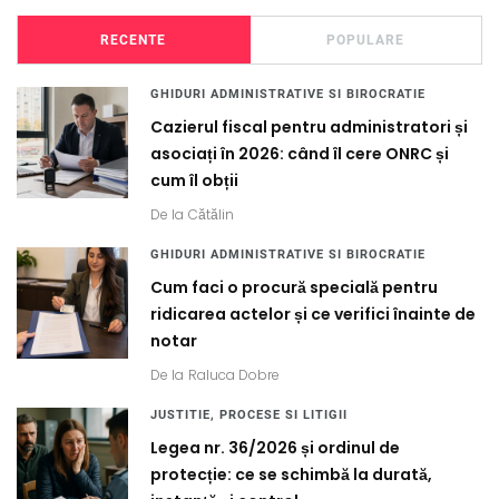
RECENTE
POPULARE
GHIDURI ADMINISTRATIVE SI BIROCRATIE
Cazierul fiscal pentru administratori și
asociați în 2026: când îl cere ONRC și
cum îl obții
De la
Cătălin
GHIDURI ADMINISTRATIVE SI BIROCRATIE
Cum faci o procură specială pentru
ridicarea actelor și ce verifici înainte de
notar
De la
Raluca Dobre
JUSTITIE, PROCESE SI LITIGII
Legea nr. 36/2026 și ordinul de
protecție: ce se schimbă la durată,