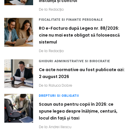
instanță și control
De la
Redacția
FISCALITATE SI FINANTE PERSONALE
RO e-Factura după Legea nr. 88/2026:
cine nu mai este obligat să folosească
sistemul
De la
Redacția
GHIDURI ADMINISTRATIVE SI BIROCRATIE
Ce acte normative au fost publicate azi:
2 august 2026
De la
Raluca Dobre
DREPTURI SI OBLIGATII
Scaun auto pentru copii în 2026: ce
spune legea despre înălțime, centură,
locul din față și taxi
De la
Andrei Iliescu