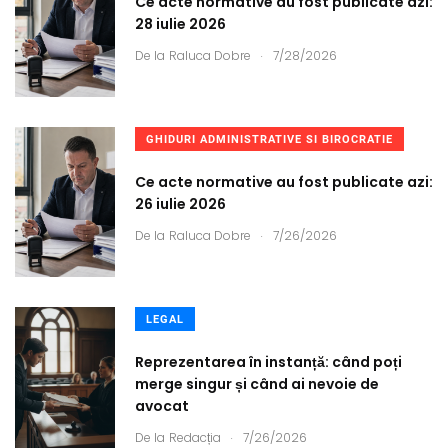
Ce acte normative au fost publicate azi:
28 iulie 2026
.
De la
Raluca Dobre
7/28/2026
GHIDURI ADMINISTRATIVE SI BIROCRATIE
Ce acte normative au fost publicate azi:
26 iulie 2026
.
De la
Raluca Dobre
7/26/2026
LEGAL
Reprezentarea în instanță: când poți
merge singur și când ai nevoie de
avocat
.
De la
Redacția
7/26/2026