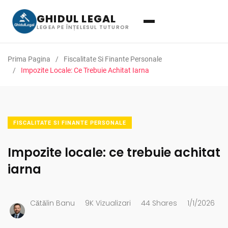
GHIDUL LEGAL
LEGEA PE ÎNȚELESUL TUTUROR
Prima Pagina
Fiscalitate Si Finante Personale
Impozite Locale: Ce Trebuie Achitat Iarna
FISCALITATE SI FINANTE PERSONALE
Impozite locale: ce trebuie achitat
iarna
Cătălin Banu
9K Vizualizari
44 Shares
1/1/2026