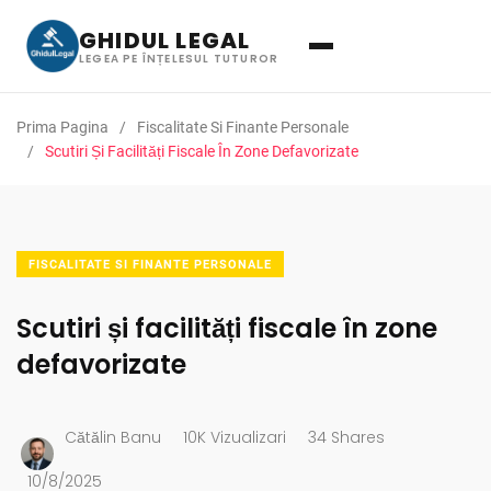
GHIDUL LEGAL
LEGEA PE ÎNȚELESUL TUTUROR
Prima Pagina
Fiscalitate Si Finante Personale
Scutiri Și Facilități Fiscale În Zone Defavorizate
FISCALITATE SI FINANTE PERSONALE
Scutiri și facilități fiscale în zone
defavorizate
Cătălin Banu
10K Vizualizari
34 Shares
10/8/2025