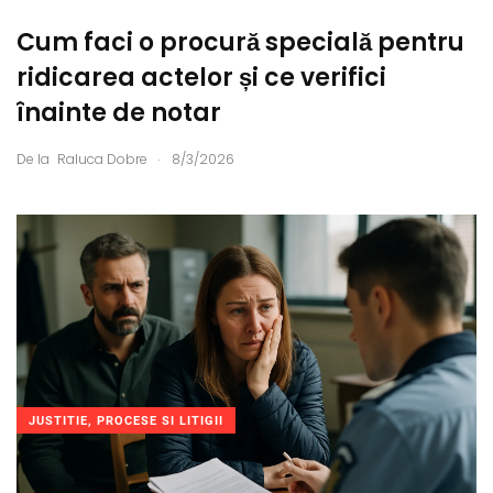
Cum faci o procură specială pentru
ridicarea actelor și ce verifici
înainte de notar
.
De la
Raluca Dobre
8/3/2026
JUSTITIE, PROCESE SI LITIGII