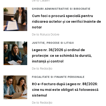
De la
Cătălin
GHIDURI ADMINISTRATIVE SI BIROCRATIE
Cum faci o procură specială pentru
ridicarea actelor și ce verifici înainte de
notar
De la
Raluca Dobre
JUSTITIE, PROCESE SI LITIGII
Legea nr. 36/2026 și ordinul de
protecție: ce se schimbă la durată,
instanță și control
De la
Redacția
FISCALITATE SI FINANTE PERSONALE
RO e-Factura după Legea nr. 88/2026:
cine nu mai este obligat să folosească
sistemul
De la
Redacția