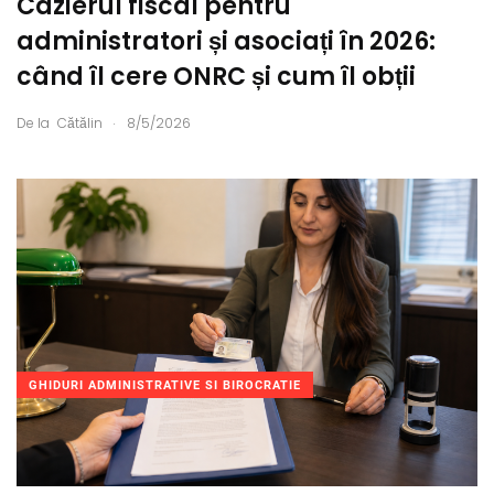
Cazierul fiscal pentru
administratori și asociați în 2026:
când îl cere ONRC și cum îl obții
.
De la
Cătălin
8/5/2026
GHIDURI ADMINISTRATIVE SI BIROCRATIE