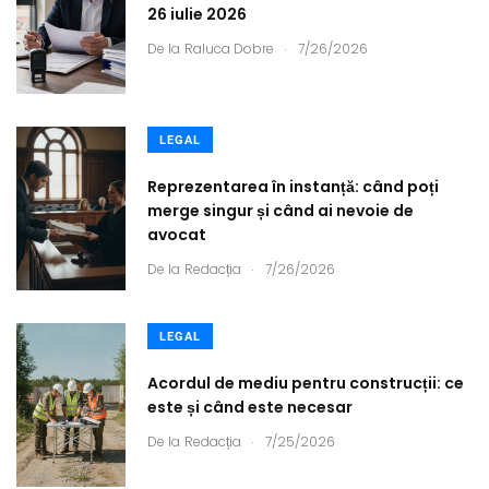
26 iulie 2026
.
De la
Raluca Dobre
7/26/2026
LEGAL
Reprezentarea în instanță: când poți
merge singur și când ai nevoie de
avocat
.
De la
Redacția
7/26/2026
LEGAL
Acordul de mediu pentru construcții: ce
este și când este necesar
.
De la
Redacția
7/25/2026