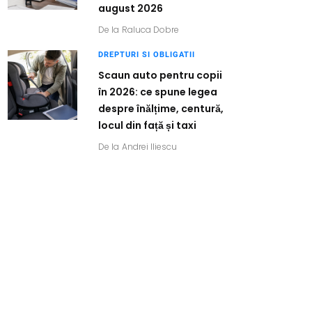
august 2026
De la
Raluca Dobre
DREPTURI SI OBLIGATII
Scaun auto pentru copii
în 2026: ce spune legea
despre înălțime, centură,
locul din față și taxi
De la
Andrei Iliescu