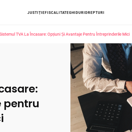
JUSTIȚIE
FISCALITATE
GHIDURI
DREPTURI
Sistemul TVA La Încasare: Opțiuni Și Avantaje Pentru Întreprinderile Mici
ncasare:
e pentru
i