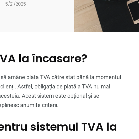
5/21/2025
TVA la încasare?
r să amâne plata TVA către stat până la momentul
 clienți. Astfel, obligația de plată a TVA nu mai
 acesteia. Acest sistem este opțional și se
plinesc anumite criterii.
entru sistemul TVA la