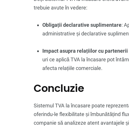
trebuie avute în vedere:
Obligații declarative suplimentare
: A
administrative și declarative suplimen
Impact asupra relațiilor cu partenerii
uri ce aplică TVA la încasare pot întâ
afecta relațiile comerciale.
Concluzie
Sistemul TVA la încasare poate reprezenta
oferindu-le flexibilitate și îmbunătățind fl
companie să analizeze atent avantajele și