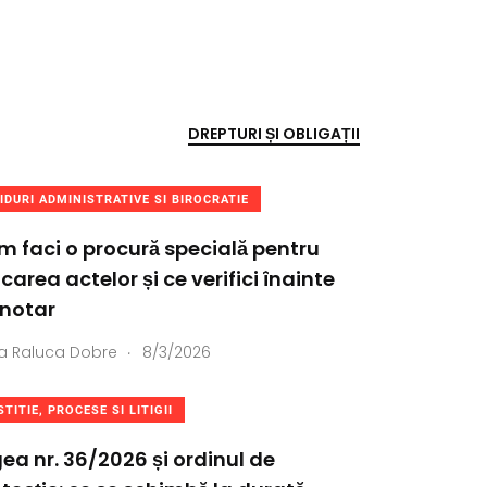
DREPTURI ȘI OBLIGAȚII
IDURI ADMINISTRATIVE SI BIROCRATIE
 faci o procură specială pentru
icarea actelor și ce verifici înainte
 notar
.
a
Raluca Dobre
8/3/2026
STITIE, PROCESE SI LITIGII
ea nr. 36/2026 și ordinul de