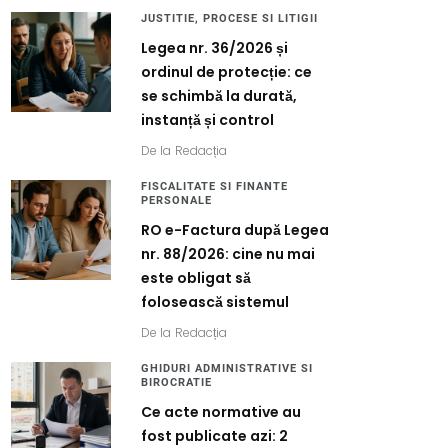
JUSTITIE, PROCESE SI LITIGII
Legea nr. 36/2026 și
ordinul de protecție: ce
se schimbă la durată,
instanță și control
De la
Redacția
FISCALITATE SI FINANTE
PERSONALE
RO e-Factura după Legea
nr. 88/2026: cine nu mai
este obligat să
folosească sistemul
De la
Redacția
GHIDURI ADMINISTRATIVE SI
BIROCRATIE
Ce acte normative au
fost publicate azi: 2