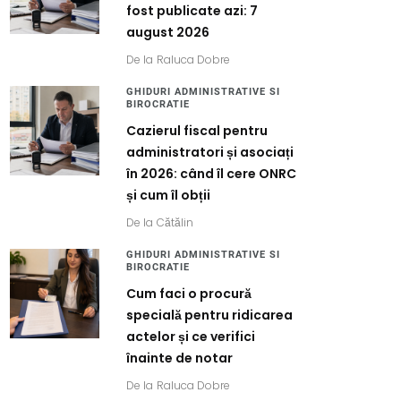
fost publicate azi: 7
august 2026
De la
Raluca Dobre
GHIDURI ADMINISTRATIVE SI
BIROCRATIE
Cazierul fiscal pentru
administratori și asociați
în 2026: când îl cere ONRC
și cum îl obții
De la
Cătălin
GHIDURI ADMINISTRATIVE SI
BIROCRATIE
Cum faci o procură
specială pentru ridicarea
actelor și ce verifici
înainte de notar
De la
Raluca Dobre