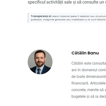
specificul activității sale și să consulte u
Transparență AI:
Acest material poate fi redactat sau structurat
publicare. Imaginile generate sau modificate cu AI sunt folosite c
Cătălin Banu
Cătălin este consulta
ani în domeniul contab
de toate dimensiunile
financiară. Articolel
concrete, menite să a
bugetele și să ia deci