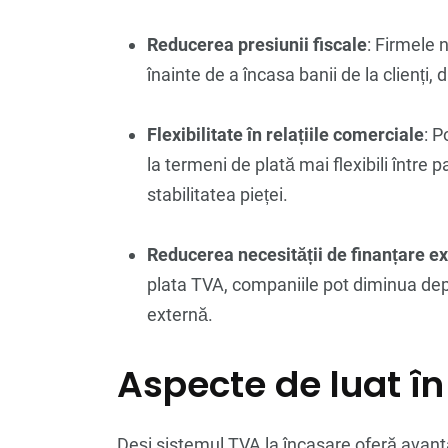
Reducerea presiunii fiscale
: Firmele 
înainte de a încasa banii de la clienți,
Flexibilitate în relațiile comerciale
: 
la termeni de plată mai flexibili între p
stabilitatea pieței.
Reducerea necesității de finanțare e
plata TVA, companiile pot diminua dep
externă.
Aspecte de luat î
Deși sistemul TVA la încasare oferă avant