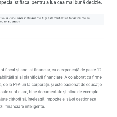
n specialist fiscal pentru a lua cea mai bună decizie.
 cu ajutorul unor instrumente AI și este verificat editorial înainte de
u rol ilustrativ.
nt fiscal și analist financiar, cu o experiență de peste 12
ilității și al planificării financiare. A colaborat cu firme
, de la PFA-uri la corporații, și este pasionat de educație
e sale sunt clare, bine documentate și pline de exemple
jute cititorii să înțeleagă impozitele, să-și gestioneze
zii financiare inteligente.