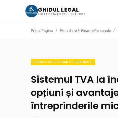
GHIDUL LEGAL
LEGEA PE ÎNȚELESUL TUTUROR
Prima Pagina
Fiscalitate Si Finante Personale
FISCALITATE SI FINANTE PERSONALE
Sistemul TVA la î
opțiuni și avantaj
întreprinderile mic