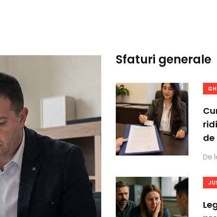
Sfaturi generale
GH
Cum
rid
de
De l
JU
Leg