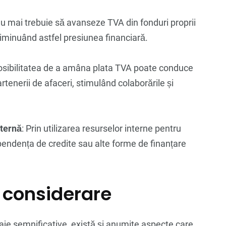
nu mai trebuie să avanseze TVA din fonduri proprii
 diminuând astfel presiunea financiară.
Posibilitatea de a amâna plata TVA poate conduce
artenerii de afaceri, stimulând colaborările și
xternă
: Prin utilizarea resurselor interne pentru
endența de credite sau alte forme de finanțare
n considerare
aje semnificative, există și anumite aspecte care