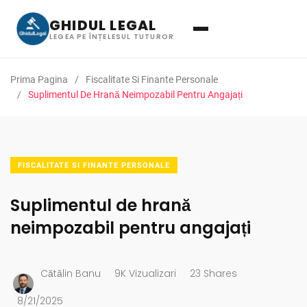
GHIDUL LEGAL
LEGEA PE ÎNȚELESUL TUTUROR
Prima Pagina
Fiscalitate Si Finante Personale
Suplimentul De Hrană Neimpozabil Pentru Angajați
FISCALITATE SI FINANTE PERSONALE
Suplimentul de hrană
neimpozabil pentru angajați
Cătălin Banu
9K Vizualizari
23 Shares
8/21/2025