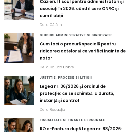
Cazierul fiscal pentru administratori și
asociați în 2026: când îl cere ONRC și
cum îl obții
De la
Cătălin
GHIDURI ADMINISTRATIVE SI BIROCRATIE
Cum faci o procură specială pentru
ridicarea actelor și ce verifici înainte de
notar
De la
Raluca Dobre
JUSTITIE, PROCESE SI LITIGII
Legea nr. 36/2026 și ordinul de
protecție: ce se schimbă la durată,
instanță și control
De la
Redacția
FISCALITATE SI FINANTE PERSONALE
RO e-Factura după Legea nr. 88/2026: