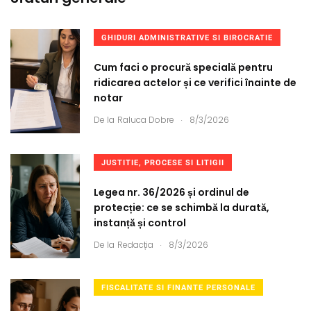
GHIDURI ADMINISTRATIVE SI BIROCRATIE
Cum faci o procură specială pentru
ridicarea actelor și ce verifici înainte de
notar
.
De la
Raluca Dobre
8/3/2026
JUSTITIE, PROCESE SI LITIGII
Legea nr. 36/2026 și ordinul de
protecție: ce se schimbă la durată,
instanță și control
.
De la
Redacția
8/3/2026
FISCALITATE SI FINANTE PERSONALE