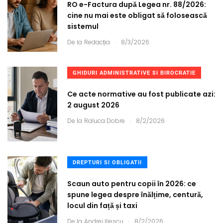
RO e-Factura după Legea nr. 88/2026:
cine nu mai este obligat să folosească
sistemul
.
De la
Redacția
8/3/2026
GHIDURI ADMINISTRATIVE SI BIROCRATIE
Ce acte normative au fost publicate azi:
2 august 2026
.
De la
Raluca Dobre
8/2/2026
DREPTURI SI OBLIGATII
Scaun auto pentru copii în 2026: ce
spune legea despre înălțime, centură,
locul din față și taxi
.
De la
Andrei Iliescu
8/2/2026