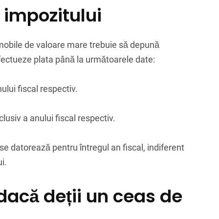
 impozitului
i mobile de valoare mare trebuie să depună
 efectueze plata până la următoarele date:
nului fiscal respectiv.
lusiv a anului fiscal respectiv.
e datorează pentru întregul an fiscal, indiferent
i.
 dacă deții un ceas de