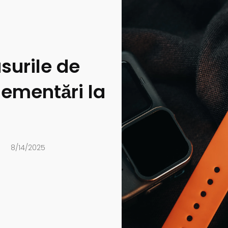
surile de
lementări la
s
8/14/2025