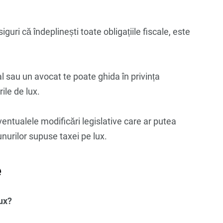
iguri că îndeplinești toate obligațiile fiscale, este
al sau un avocat te poate ghida în privința
rile de lux.
eventualele modificări legislative care ar putea
unurilor supuse taxei pe lux.
e
lux?