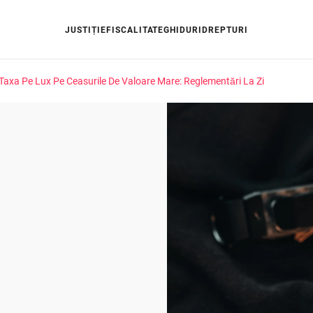
JUSTIȚIE
FISCALITATE
GHIDURI
DREPTURI
Taxa Pe Lux Pe Ceasurile De Valoare Mare: Reglementări La Zi