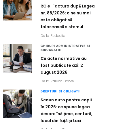
RO e-Factura după Legea
nr. 88/2026: cine nu mai
este obligat să
folosească sistemul
De la
Redacția
GHIDURI ADMINISTRATIVE SI
BIROCRATIE
Ce acte normative au
fost publicate azi: 2
august 2026
De la
Raluca Dobre
DREPTURI SI OBLIGATII
Scaun auto pentru copii
în 2026: ce spune legea
despre înălțime, centură,
locul din față și taxi