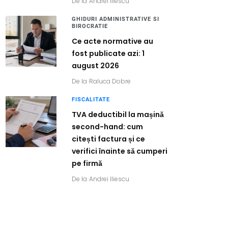
De la
Andrei Iliescu
GHIDURI ADMINISTRATIVE SI
BIROCRATIE
Ce acte normative au
fost publicate azi: 1
august 2026
De la
Raluca Dobre
FISCALITATE
TVA deductibil la mașină
second-hand: cum
citești factura și ce
verifici înainte să cumperi
pe firmă
De la
Andrei Iliescu