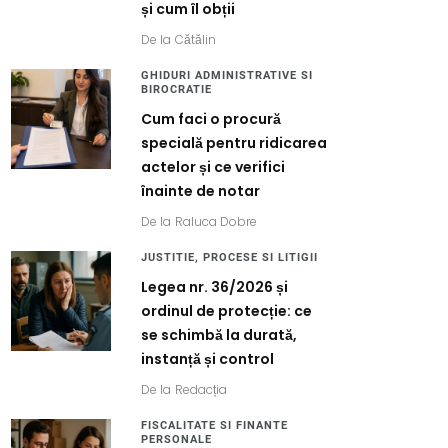
și cum îl obții
De la
Cătălin
GHIDURI ADMINISTRATIVE SI
BIROCRATIE
Cum faci o procură
specială pentru ridicarea
actelor și ce verifici
înainte de notar
De la
Raluca Dobre
JUSTITIE, PROCESE SI LITIGII
Legea nr. 36/2026 și
ordinul de protecție: ce
se schimbă la durată,
instanță și control
De la
Redacția
FISCALITATE SI FINANTE
PERSONALE