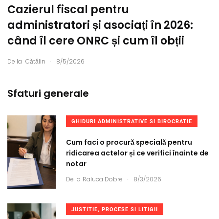
Cazierul fiscal pentru
administratori și asociați în 2026:
când îl cere ONRC și cum îl obții
.
De la
Cătălin
8/5/2026
Sfaturi generale
GHIDURI ADMINISTRATIVE SI BIROCRATIE
Cum faci o procură specială pentru
ridicarea actelor și ce verifici înainte de
notar
.
De la
Raluca Dobre
8/3/2026
JUSTITIE, PROCESE SI LITIGII