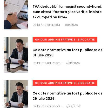
TVA deductibil la mașină second-hand:
cum citești factura și ce verifici înainte
să cumperi pe firmă
.
De la
Andrei Iliescu
8/1/2026
GHIDURI ADMINISTRATIVE SI BIROCRATIE
Ce acte normative au fost publicate azi:
31 iulie 2026
.
De la
Raluca Dobre
7/31/2026
GHIDURI ADMINISTRATIVE SI BIROCRATIE
Ce acte normative au fost publicate azi:
29 iulie 2026
.
De la
Raluca Dobre
7/29/2026