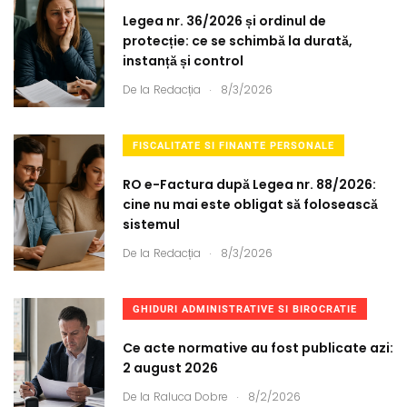
Legea nr. 36/2026 și ordinul de
protecție: ce se schimbă la durată,
instanță și control
.
De la
Redacția
8/3/2026
FISCALITATE SI FINANTE PERSONALE
RO e-Factura după Legea nr. 88/2026:
cine nu mai este obligat să folosească
sistemul
.
De la
Redacția
8/3/2026
GHIDURI ADMINISTRATIVE SI BIROCRATIE
Ce acte normative au fost publicate azi:
2 august 2026
.
De la
Raluca Dobre
8/2/2026