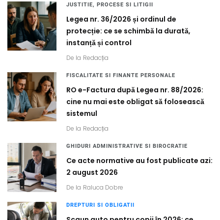
JUSTITIE, PROCESE SI LITIGII
Legea nr. 36/2026 și ordinul de
protecție: ce se schimbă la durată,
instanță și control
De la
Redacția
FISCALITATE SI FINANTE PERSONALE
RO e-Factura după Legea nr. 88/2026:
cine nu mai este obligat să folosească
sistemul
De la
Redacția
GHIDURI ADMINISTRATIVE SI BIROCRATIE
Ce acte normative au fost publicate azi:
2 august 2026
De la
Raluca Dobre
DREPTURI SI OBLIGATII
Scaun auto pentru copii în 2026: ce