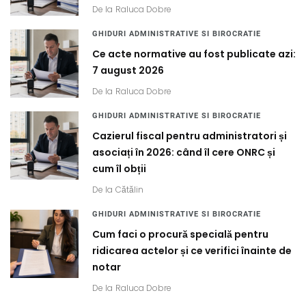
De la
Raluca Dobre
GHIDURI ADMINISTRATIVE SI BIROCRATIE
Ce acte normative au fost publicate azi:
7 august 2026
De la
Raluca Dobre
GHIDURI ADMINISTRATIVE SI BIROCRATIE
Cazierul fiscal pentru administratori și
asociați în 2026: când îl cere ONRC și
cum îl obții
De la
Cătălin
GHIDURI ADMINISTRATIVE SI BIROCRATIE
Cum faci o procură specială pentru
ridicarea actelor și ce verifici înainte de
notar
De la
Raluca Dobre