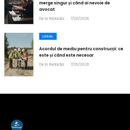
merge singur și când ai nevoie de
avocat
.
De la
Redacția
7/26/2026
LEGAL
Acordul de mediu pentru construcții: ce
este și când este necesar
.
De la
Redacția
7/25/2026