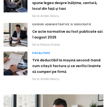
spune legea despre înălțime, centură,
locul din față și taxi
De la
Andrei Iliescu
GHIDURI ADMINISTRATIVE SI BIROCRATIE
Ce acte normative au fost publicate azi:
1 august 2026
De la
Raluca Dobre
FISCALITATE
TVA deductibil la mașină second-hand:
cum citești factura și ce verifici înainte
să cumperi pe firmă
De la
Andrei Iliescu