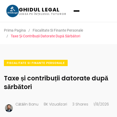
GHIDUL LEGAL
LEGEA PE ÎNȚELESUL TUTUROR
Prima Pagina
Fiscalitate Si Finante Personale
Taxe Și Contribuții Datorate După Sărbători
FISCALITATE SI FINANTE PERSONALE
Taxe și contribuții datorate după
sărbători
Cătălin Banu
8K Vizualizari
3 Shares
1/8/2026