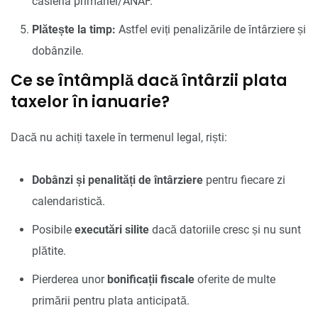
casieria primăriei/ANAF.
Plătește la timp:
Astfel eviți penalizările de întârziere și
dobânzile.
Ce se întâmplă dacă întârzii plata
taxelor în ianuarie?
Dacă nu achiți taxele în termenul legal, riști:
Dobânzi și penalități de întârziere
pentru fiecare zi
calendaristică.
Posibile
executări silite
dacă datoriile cresc și nu sunt
plătite.
Pierderea unor
bonificații fiscale
oferite de multe
primării pentru plata anticipată.