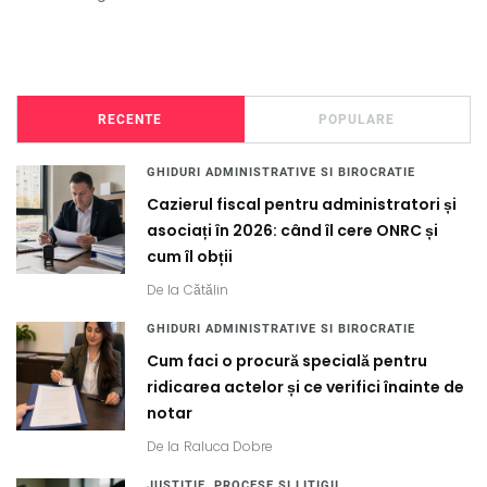
RECENTE
POPULARE
GHIDURI ADMINISTRATIVE SI BIROCRATIE
Cazierul fiscal pentru administratori și
asociați în 2026: când îl cere ONRC și
cum îl obții
De la
Cătălin
GHIDURI ADMINISTRATIVE SI BIROCRATIE
Cum faci o procură specială pentru
ridicarea actelor și ce verifici înainte de
notar
De la
Raluca Dobre
JUSTITIE, PROCESE SI LITIGII