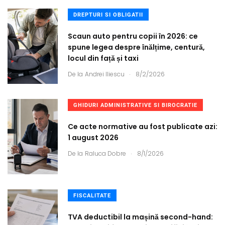
DREPTURI SI OBLIGATII
Scaun auto pentru copii în 2026: ce
spune legea despre înălțime, centură,
locul din față și taxi
.
De la
Andrei Iliescu
8/2/2026
GHIDURI ADMINISTRATIVE SI BIROCRATIE
Ce acte normative au fost publicate azi:
1 august 2026
.
De la
Raluca Dobre
8/1/2026
FISCALITATE
TVA deductibil la mașină second-hand: