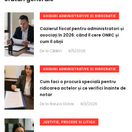
GHIDURI ADMINISTRATIVE SI BIROCRATIE
Cazierul fiscal pentru administratori și
asociați în 2026: când îl cere ONRC și
cum îl obții
.
De la
Cătălin
8/5/2026
GHIDURI ADMINISTRATIVE SI BIROCRATIE
Cum faci o procură specială pentru
ridicarea actelor și ce verifici înainte de
notar
.
De la
Raluca Dobre
8/3/2026
JUSTITIE, PROCESE SI LITIGII