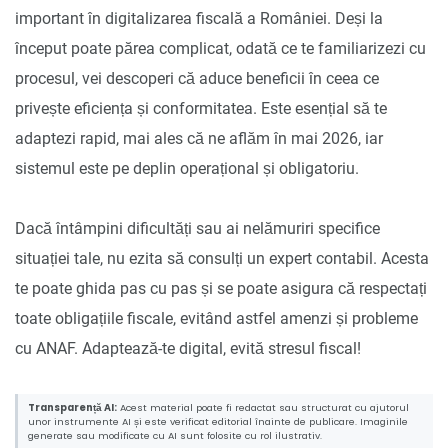
important în digitalizarea fiscală a României. Deși la
început poate părea complicat, odată ce te familiarizezi cu
procesul, vei descoperi că aduce beneficii în ceea ce
privește eficiența și conformitatea. Este esențial să te
adaptezi rapid, mai ales că ne aflăm în mai 2026, iar
sistemul este pe deplin operațional și obligatoriu.
Dacă întâmpini dificultăți sau ai nelămuriri specifice
situației tale, nu ezita să consulți un expert contabil. Acesta
te poate ghida pas cu pas și se poate asigura că respectați
toate obligațiile fiscale, evitând astfel amenzi și probleme
cu ANAF. Adaptează-te digital, evită stresul fiscal!
Transparență AI:
Acest material poate fi redactat sau structurat cu ajutorul
unor instrumente AI și este verificat editorial înainte de publicare. Imaginile
generate sau modificate cu AI sunt folosite cu rol ilustrativ.