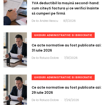
TVA deductibil la mașină second-hand:
cum citești factura și ce verifici înainte
să cumperi pe firmă
.
De la
Andrei Iliescu
8/1/2026
GHIDURI ADMINISTRATIVE SI BIROCRATIE
Ce acte normative au fost publicate azi:
31 iulie 2026
.
De la
Raluca Dobre
7/31/2026
GHIDURI ADMINISTRATIVE SI BIROCRATIE
Ce acte normative au fost publicate azi:
29 iulie 2026
.
De la
Raluca Dobre
7/29/2026