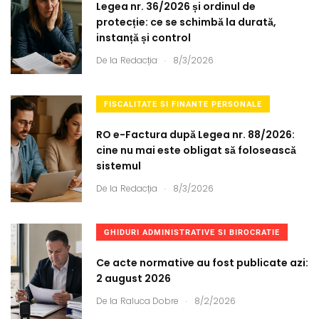
Legea nr. 36/2026 și ordinul de
protecție: ce se schimbă la durată,
instanță și control
.
De la
Redacția
8/3/2026
FISCALITATE SI FINANTE PERSONALE
RO e-Factura după Legea nr. 88/2026:
cine nu mai este obligat să folosească
sistemul
.
De la
Redacția
8/3/2026
GHIDURI ADMINISTRATIVE SI BIROCRATIE
Ce acte normative au fost publicate azi:
2 august 2026
.
De la
Raluca Dobre
8/2/2026